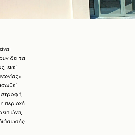
ουν δει τα
ς, εκεί
ινωνίας»
ιασωθεί
ταστροφή,
η περιοχή
ρειπιώνα,
 διάσωσής