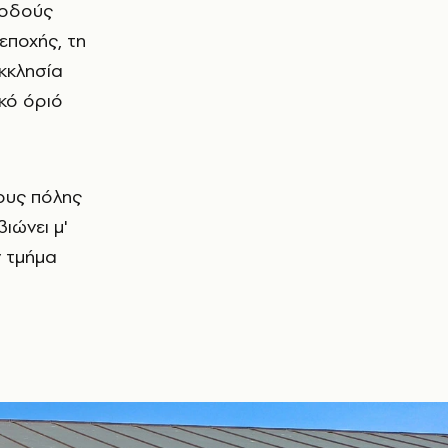
ς οδούς
εποχής, τη
εκκλησία
ικό όριό
ους πόλης
ιώνει μ'
 τμήμα