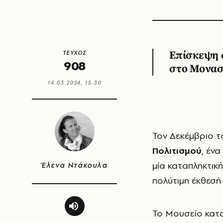
ΤΕΥΧΟΣ
Επίσκεψη 
908
στο Μοναστ
14.03.2024, 15:30
Τον Δεκέμβριο 
Πολιτισμού
, έν
μία καταπληκτικ
Έλενα Ντάκουλα
πολύτιμη έκθεσή
Το Μουσείο κατα