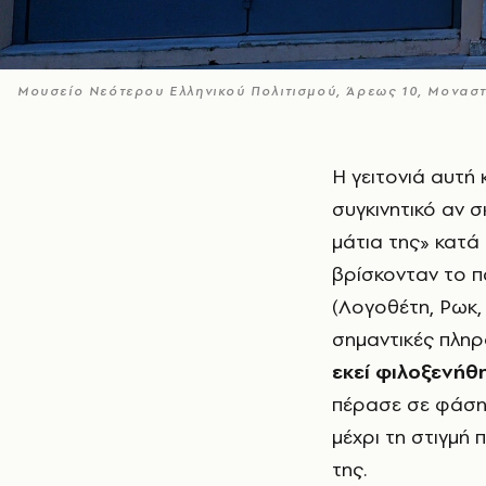
Μουσείο Νεότερου Ελληνικού Πολιτισμού, Άρεως 10, Μονασ
Η γειτονιά αυτή κάλλιστα μπορεί να θεωρηθεί ως ένα παλίμψηστο και είναι
συγκινητικό αν σ
μάτια της» κατά 
βρίσκονταν το π
(Λογοθέτη, Ρωκ,
σημαντικές πληρ
εκεί φιλοξενή
πέρασε σε φάση 
μέχρι τη στιγμή
της.