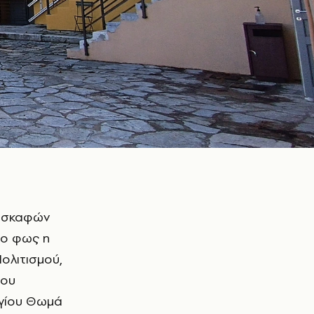
το φως η
ολιτισμού,
του
Αγίου Θωμά