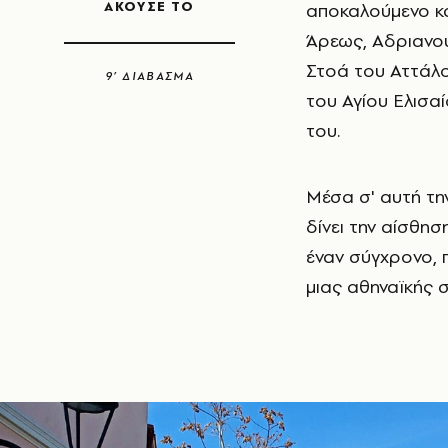
ΑΚΟΥΣΕ ΤΟ
αποκαλούμενο κ
Άρεως, Αδριανού
Στοά του Αττάλο
9’ ΔΙΑΒΑΣΜΑ
του Αγίου Ελισαί
του.
Μέσα σ' αυτή τη
δίνει την αίσθησ
έναν σύγχρονο,
μιας αθηναϊκής σ