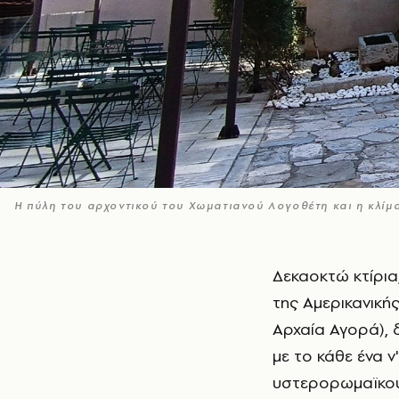
Η πύλη του αρχοντικού του Χωματιανού Λογοθέτη και η κλ
Δεκαοκτώ κτίρια, απαλλοτριωμένα προ δεκαετιών (την εποχή των ανασκαφών
της Αμερικανική
Αρχαία Αγορά), 
με το κάθε ένα ν
υστερορωμαϊκού 