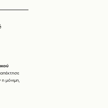
ύ
ικού
 απέκτησε
 η μόνιμη,