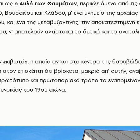
αι ως
η Αυλή των Θαυμάτων
, περικλειόμενο από τι
, Βρυσακίου και Κλάδου, μ' ένα μνημείο της αρχαίας 
υ, και ένα της μεταβυζαντινής, την αποκατεστημένη 
ου, ν' αποτελούν αντίστοιχα το δυτικό και το ανατολ
ν «κιβωτό», η οποία αν και στο κέντρο της θορυβώδ
η στον επισκέπτη ότι βρίσκεται μακριά απ' αυτήν, αναβ
 πρωτότυπο και πρωτοποριακό τρόπο το εναπομείναν
υνοικίας του 19ου αιώνα.