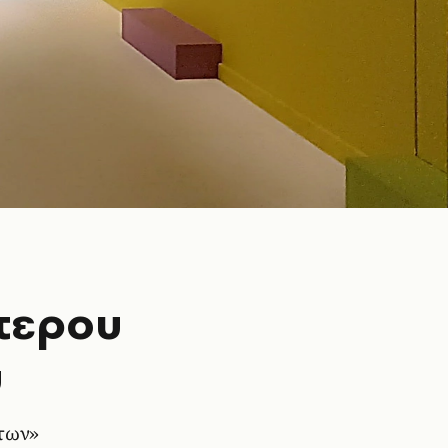
ότερου
ύ
άτων»