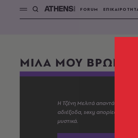
FORUM
ΕΠΙΚΑΙΡΟΤΗΤ
ΜΙΛΑ ΜΟΥ ΒΡΩΜΙΚ
Η Τζένη Μελιτά απαντά σε ερωτ
αδιέξοδα, sexy απορίες, κρυμμέ
μυστικά.