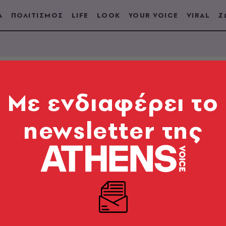
Α
ΠΟΛΙΤΙΣΜΟΣ
LIFE
LOOK
YOUR VOICE
VIRAL
Ζ
Mε ενδιαφέρει το
Α
newsletter της
ικά
να