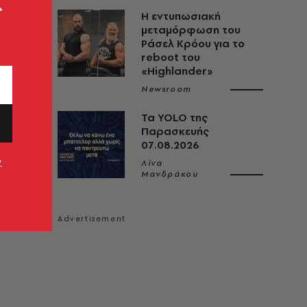
ς
Η εντυπωσιακή
μεταμόρφωση του
Ράσελ Κρόου για το
reboot του
«Highlander»
Newsroom
Τα YOLO της
Παρασκευής
 να
07.08.2026
ν
Λίνα
Μανδράκου