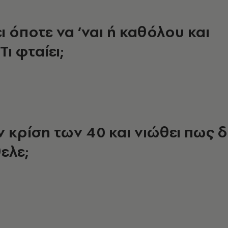
ι όποτε να ’ναι ή καθόλου και
ι φταίει;
 κρίση των 40 και νιώθει πως δ
ελε;