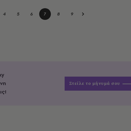
4
5
6
7
8
9
xy
ένη
Στείλε το μήνυμά σου
ις!