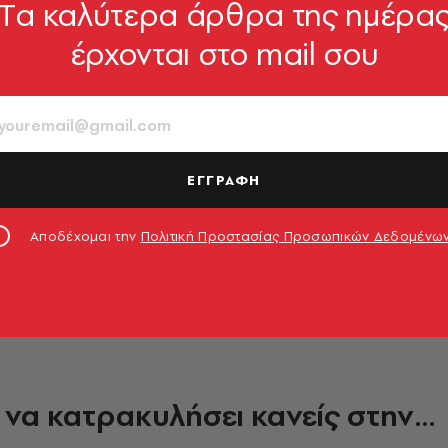
Tα καλύτερα άρθρα της ημέρα
έρχονται στο mail σου
ΕΓΓΡΑΦΗ
νω ποτέ πέρα τον εαυτό μου για
Αποδέχομαι την
Πολιτική Προστασίας Προσωπικών Δεδομένω
 να κατρακυλήσει κανείς στην…