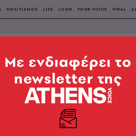
Α
ΠΟΛΙΤΙΣΜΟΣ
LIFE
LOOK
YOUR VOICE
VIRAL
Ζ
Mε ενδιαφέρει το
Α
newsletter της
ικά
να