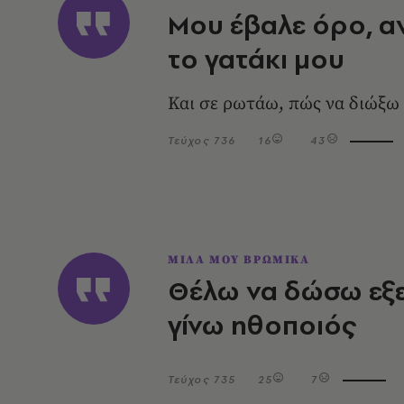
Μου έβαλε όρο, αν
το γατάκι μου
Και σε ρωτάω, πώς να διώξω 
Τεύχος 736
16
43
ΜΙΛΑ ΜΟΥ ΒΡΩΜΙΚΑ
Θέλω να δώσω εξε
γίνω ηθοποιός
Τεύχος 735
25
7