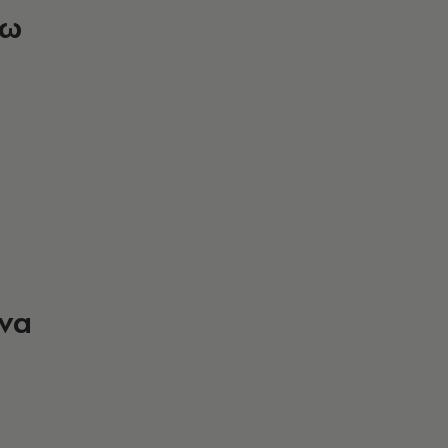
ξω
 να