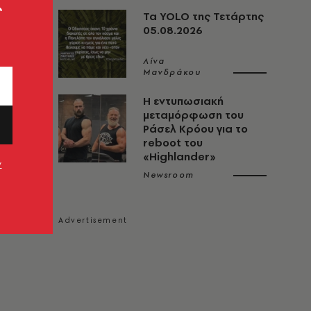
ς
Τα YOLO της Τετάρτης
05.08.2026
Λίνα
Μανδράκου
Η εντυπωσιακή
μεταμόρφωση του
Ράσελ Κρόου για το
reboot του
«Highlander»
ν
Newsroom
τρόπο