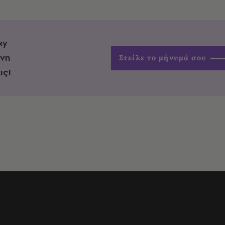
xy
ένη
Στείλε το μήνυμά σου
ις!