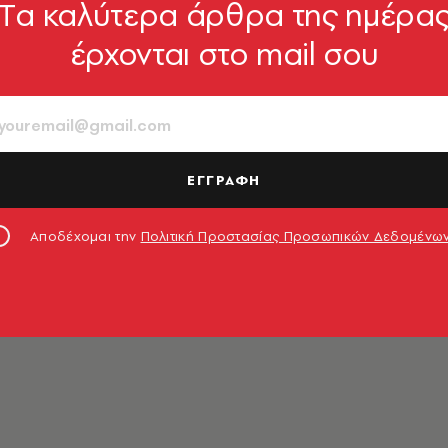
Tα καλύτερα άρθρα της ημέρα
έρχονται στο mail σου
ΕΓΓΡΑΦΗ
ο νιώσω πέντε χρόνια αυτό το
Αποδέχομαι την
Πολιτική Προστασίας Προσωπικών Δεδομένω
ω το κακό και βασανίζω τον εαυτό μου πώς να βρω 