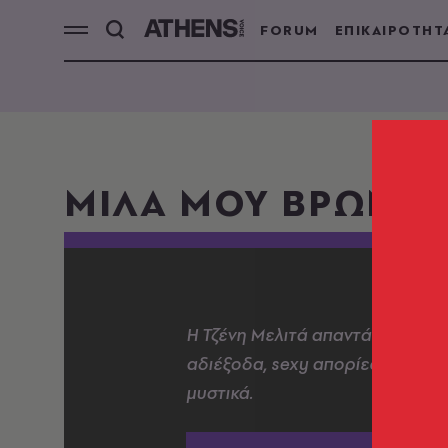
FORUM
ΕΠΙΚΑΙΡΟΤΗΤ
ΜΙΛΑ ΜΟΥ ΒΡΩΜΙΚ
Η Τζένη Μελιτά απαντά σε ερωτ
αδιέξοδα, sexy απορίες, κρυμμέ
μυστικά.