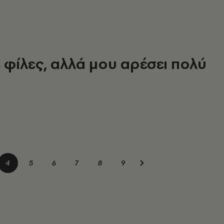
ε φίλες, αλλά μου αρέσει πολύ
4
5
6
7
8
9