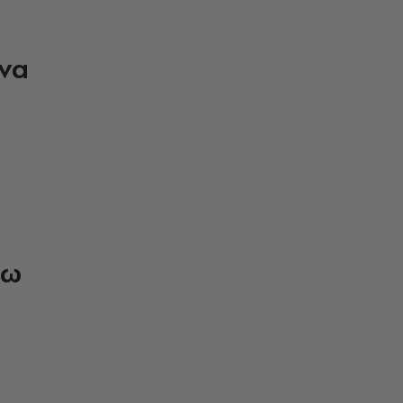
 να
λω