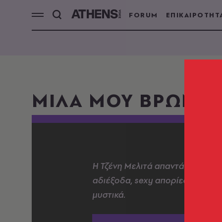
FORUM
ΕΠΙΚΑΙΡΟΤΗΤ
ΜΙΛΑ ΜΟΥ ΒΡΩΜΙΚ
Η Τζένη Μελιτά απαντά σε ερωτ
αδιέξοδα, sexy απορίες, κρυμμέ
μυστικά.