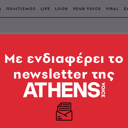
Α
ΠΟΛΙΤΙΣΜΟΣ
LIFE
LOOK
YOUR VOICE
VIRAL
Ζ
Mε ενδιαφέρει το
Α
newsletter της
ικά
να