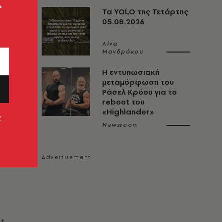
ς
Τα YOLO της Τετάρτης
05.08.2026
Λίνα
Μανδράκου
Η εντυπωσιακή
μεταμόρφωση του
Ράσελ Κρόου για το
reboot του
«Highlander»
ν
Newsroom
ική μου
;