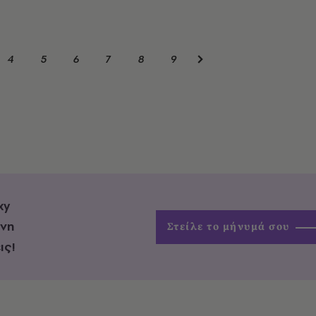
4
5
6
7
8
9
xy
ένη
Στείλε το μήνυμά σου
ις!