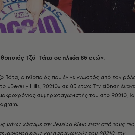
θοποιός Τζόι Τάτα σε ηλικία 85 ετών.
ζο Τάτα, ο ηθοποιός που έγινε γνωστός από τον ρόλ
ο «Beverly Hills, 90210» σε 85 ετών. Την είδηση έκαν
μακροχρόνιος συμπρωταγωνιστής του στο 90210, Ia
tagram.
υς μήνες χάσαμε την Jessica Klein έναν από τους πιο
εναριογράφους και παραγωγούς του 90210, την