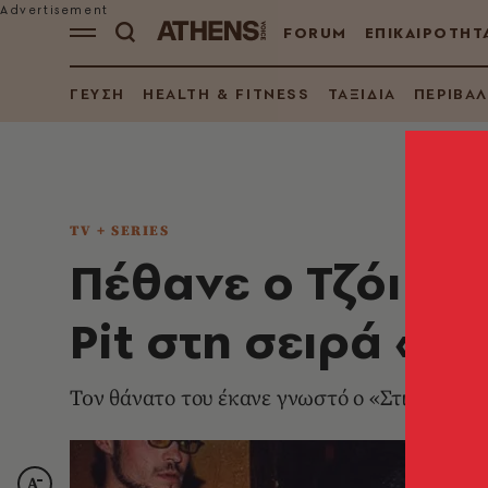
FORUM
ΕΠΙΚΑΙΡΟΤΗΤ
ΓΕΥΣΗ
HEALTH & FITNESS
ΤΑΞΙΔΙΑ
ΠΕΡΙΒΑ
TV + SERIES
Πέθανε ο Τζόι Τά
Pit στη σειρά «Be
Toν θάνατο του έκανε γνωστό ο «Στιβ» Ίαν Ζ