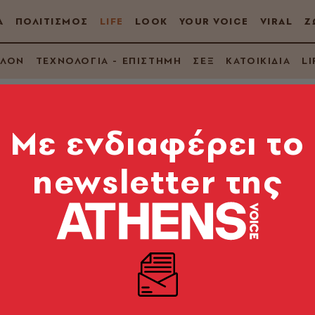
Α
ΠΟΛΙΤΙΣΜΟΣ
LIFE
LOOK
YOUR VOICE
VIRAL
Ζ
ΛΛΟΝ
ΤΕΧΝΟΛΟΓΙΑ - ΕΠΙΣΤΗΜΗ
ΣΕΞ
ΚΑΤΟΙΚΙΔΙΑ
LI
Mε ενδιαφέρει το
newsletter της
τα, ο ιδιοκτήτης του
verly Hills 90210»
ίρινγκ