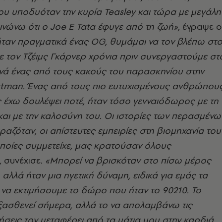
υ υποδυόταν την κυρία Teasley και τώρα με μεγάλη
νώνω ότι ο Joe E Tata έφυγε από τη ζωή»,
έγραψε ο
ήταν πραγματικά ένας OG, θυμάμαι να τον βλέπω στ
με τον Τζέιμς Γκάρνερ χρόνια πριν συνεργαστούμε στ
χνά ένας από τους κακούς του παρασκηνίου στην
atman. Ένας από τους πιο ευτυχισμένους ανθρώπου
 έχω δουλέψει ποτέ, ήταν τόσο γενναιόδωρος με τη
αι με την καλοσύνη του. Οι ιστορίες των περασμένω
αζόταν, οι απίστευτες εμπειρίες στη βιομηχανία του
ποίες συμμετείχε, μας κρατούσαν όλους
,
συνέχισε
. «Μπορεί να βρισκόταν στο πίσω μέρος
αλλά ήταν μια ηγετική δύναμη, ειδικά για εμάς τα
 να εκτιμήσουμε το δώρο που ήταν το 90210. Το
ξασθενεί σήμερα, αλλά το να απολαμβάνω τις
σεις τον μεταφέρει από τα μάτια μου στην καρδιά