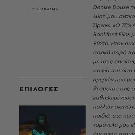
Denise Douse πο
1’ ΔΙΑΒΑΣΜΑ
λύπη μου ανακοι
Ζίρινγκ.
«Ο Τζόι 
Rockford Files 
90210. Ήταν συ
αρχική σειρά B
με τους οποίους
σοφία του όσο κ
ημερών που μοιρ
EΠΙΛΟΓΈΣ
θεάματος στις ο
καθηλωμένους»
πολλών σκηνών, 
παιδιά, στο πώς
χαμόγελό μου ε
όμορφες αναμνή