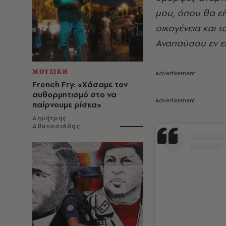
μου, όπου θα εί
οικογένεια και 
Αναπαύσου εν ει
ΜΟΥΣΙΚΗ
French Fry: «Χάσαμε τον
αυθορμητισμό στο να
παίρνουμε ρίσκα»
Δημήτρης
Αθανασιάδης