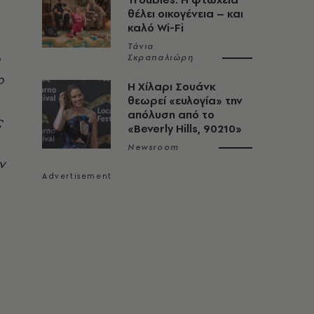
θέλει οικογένεια – και
καλό Wi-Fi
Τάνια
ο
Σκραπαλιώρη
ο
Η Χίλαρι Σουάνκ
θεωρεί «ευλογία» την
απόλυση από το
ς
«Beverly Hills, 90210»
Newsroom
ν