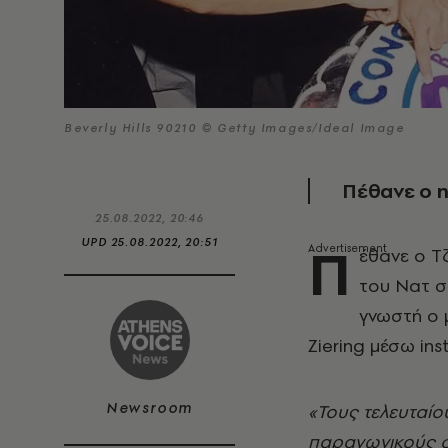
Beverly Hills 90210 © Getty Images/Ideal Image
Πέθανε ο η
25.08.2022, 20:46
Π
UPD
25.08.2022, 20:51
έθανε ο T
του Νατ στ
γνωστή ο 
Ziering μέσω ins
Newsroom
«Τους τελευταίο
παραγωγικούς σ