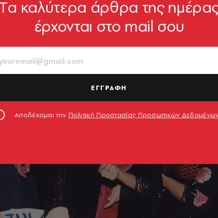
Tα καλύτερα άρθρα της ημέρα
έρχονται στο mail σου
ΕΓΓΡΑΦΗ
Αποδέχομαι την
Πολιτική Προστασίας Προσωπικών Δεδομένω