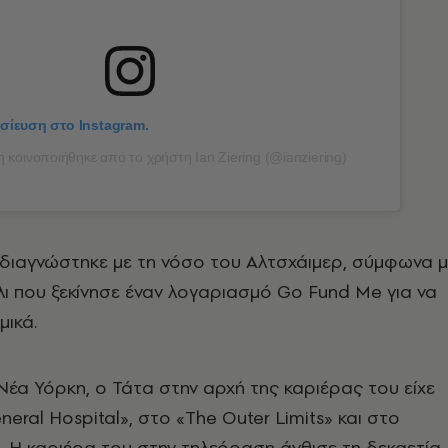
οσίευση στο Instagram.
κοινοποιήθηκε από το χρήστη Ian Ziering (@ianziering)
 διαγνώστηκε με τη νόσο του Αλτσχάιμερ, σύμφωνα μ
λι που ξεκίνησε έναν λογαριασμό Go Fund Me για να
μικά.
Νέα Υόρκη, ο Τάτα στην αρχή της καριέρας του είχε
eral Hospital», στο «The Outer Limits» και στο
». Η καριέρα του στην τηλεόραση άνθισε τη δεκαετία