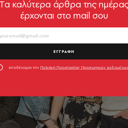
Tα καλύτερα άρθρα της ημέρα
έρχονται στο mail σου
ΕΓΓΡΑΦΗ
Αποδέχομαι την
Πολιτική Προστασίας Προσωπικών Δεδομένω