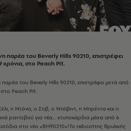
η παρέα του Beverly Hills 90210, επιστρέφει
 χρόνια, στο Peach Pit.
παρέα του Beverly Hills 90210, επιστρέφει μετά από
 στο Peach Pit.
λι, η Ντόνα, ο Στιβ, ο Ντέιβιντ, η Μπρέντα και η
ανά ραντεβού για νέα… χτυποκάρδια μέσα από 6
εισόδια στο νέο «BH90210»!Το rebootτης θρυλικής