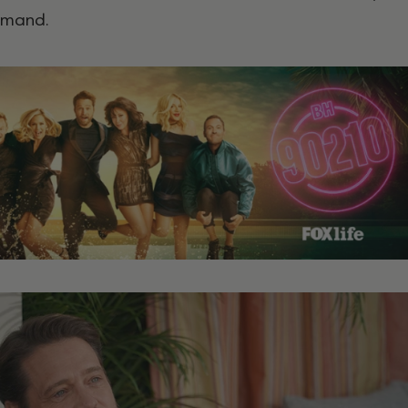
emand.