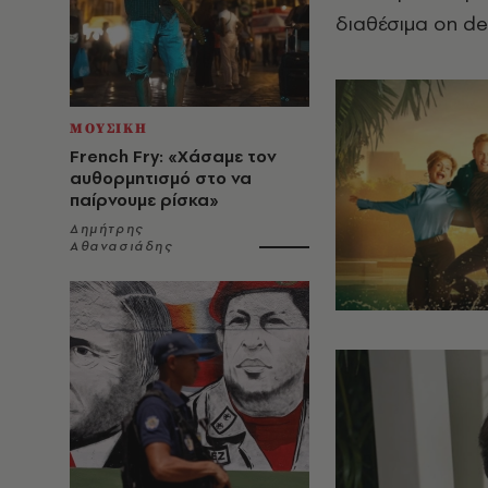
διαθέσιμα on d
ΜΟΥΣΙΚΗ
French Fry: «Χάσαμε τον
αυθορμητισμό στο να
παίρνουμε ρίσκα»
Δημήτρης
Αθανασιάδης