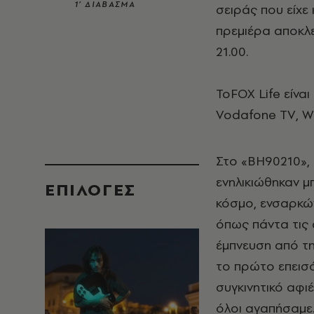
1’ ΔΙΑΒΑΣΜΑ
σειράς που είχε 
πρεμιέρα αποκλε
21.00.
ΤοFOX Life είνα
Vodafone TV, Wi
Στο «BΗ90210»,
ενηλικιώθηκαν 
EΠΙΛΟΓΈΣ
κόσμο, ενσαρκών
όπως πάντα τις 
έμπνευση από τη
το πρώτο επεισό
συγκινητικό αφι
όλοι αγαπήσαμε.