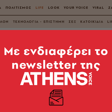
Α
ΠΟΛΙΤΙΣΜΟΣ
LIFE
LOOK
YOUR VOICE
VIRAL
Ζ
ΛΛΟΝ
ΤΕΧΝΟΛΟΓΙΑ - ΕΠΙΣΤΗΜΗ
ΣΕΞ
ΚΑΤΟΙΚΙΔΙΑ
LI
Mε ενδιαφέρει το
newsletter της
erly Hills 90210 έχει
λλάδα
ια μετά, στις 26 Σεπτεμβρίου