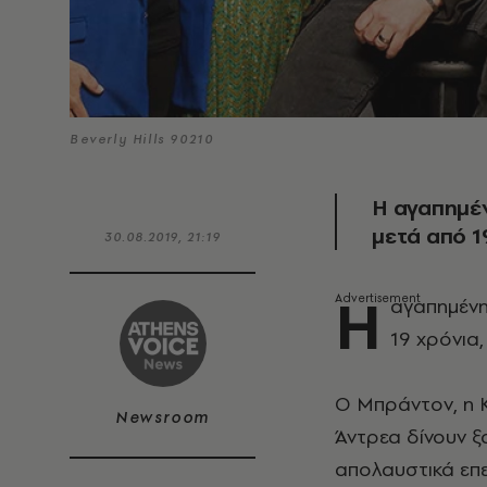
Beverly Hills 90210
Η αγαπημέν
μετά από 19
30.08.2019, 21:19
Η
αγαπημένη 
19 χρόνια,
O Μπράντον, η Κέ
Newsroom
Άντρεα δίνουν ξ
απολαυστικά επ