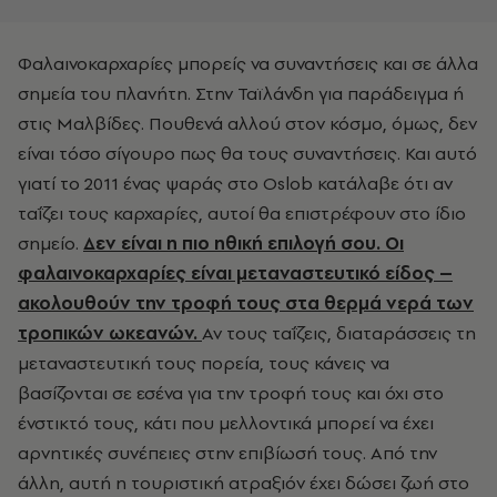
Φαλαινοκαρχαρίες μπορείς να συναντήσεις και σε άλλα
σημεία του πλανήτη. Στην Ταϊλάνδη για παράδειγμα ή
στις Μαλβίδες. Πουθενά αλλού στον κόσμο, όμως, δεν
είναι τόσο σίγουρο πως θα τους συναντήσεις. Και αυτό
γιατί το 2011 ένας ψαράς στο Oslob κατάλαβε ότι αν
ταΐζει τους καρχαρίες, αυτοί θα επιστρέφουν στο ίδιο
σημείο.
Δεν είναι η πιο ηθική επιλογή σου. Οι
φαλαινοκαρχαρίες είναι μεταναστευτικό είδος –
ακολουθούν την τροφή τους στα θερμά νερά των
τροπικών ωκεανών.
Αν τους ταΐζεις, διαταράσσεις τη
μεταναστευτική τους πορεία, τους κάνεις να
βασίζονται σε εσένα για την τροφή τους και όχι στο
ένστικτό τους, κάτι που μελλοντικά μπορεί να έχει
αρνητικές συνέπειες στην επιβίωσή τους. Από την
άλλη, αυτή η τουριστική ατραξιόν έχει δώσει ζωή στο