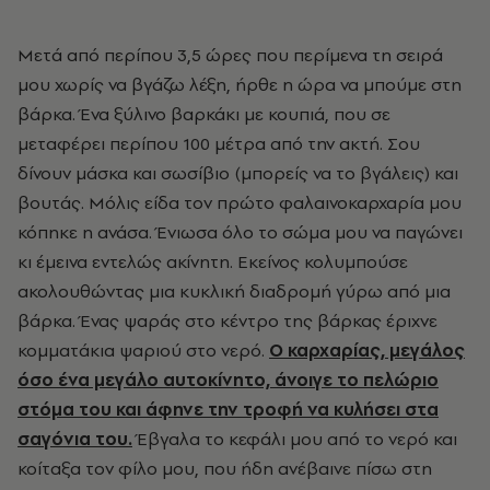
Μετά από περίπου 3,5 ώρες που περίμενα τη σειρά
μου χωρίς να βγάζω λέξη, ήρθε η ώρα να μπούμε στη
βάρκα. Ένα ξύλινο βαρκάκι με κουπιά, που σε
μεταφέρει περίπου 100 μέτρα από την ακτή. Σου
δίνουν μάσκα και σωσίβιο (μπορείς να το βγάλεις) και
βουτάς. Μόλις είδα τον πρώτο φαλαινοκαρχαρία μου
κόπηκε η ανάσα. Ένιωσα όλο το σώμα μου να παγώνει
κι έμεινα εντελώς ακίνητη. Εκείνος κολυμπούσε
ακολουθώντας μια κυκλική διαδρομή γύρω από μια
βάρκα. Ένας ψαράς στο κέντρο της βάρκας έριχνε
κομματάκια ψαριού στο νερό.
Ο καρχαρίας, μεγάλος
όσο ένα μεγάλο αυτοκίνητο, άνοιγε το πελώριο
στόμα του και άφηνε την τροφή να κυλήσει στα
σαγόνια του.
Έβγαλα το κεφάλι μου από το νερό και
κοίταξα τον φίλο μου, που ήδη ανέβαινε πίσω στη