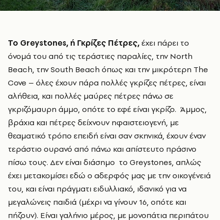
Το Greystones
, ή Γκρίζες Πέτρες,
έχει πάρει το
όνομά του από τις τεράστιες παραλίες, την North
Beach, την South Beach όπως και την μικρότερη The
Cove – όλες έχουν πάρα πολλές γκρίζες πέτρες, είναι
αλήθεια, και πολλές μαύρες πέτρες πάνω σε
γκριζόμαυρη άμμο, οπότε το εφέ είναι γκρίζο. Άμμος,
βράχια και πέτρες δείχνουν ηφαιστειογενή, με
θεαματικό τρόπο επειδή είναι σαν σκηνικά, έχουν έναν
τεράστιο ουρανό από πάνω και απίστευτο πράσινο
πίσω τους. Δεν είναι διάσημο το Greystones, απλώς
έχει μετακομίσει εδώ ο αδερφός μας με την οικογένειά
του, και είναι πράγματι ειδυλλιακό, ιδανικό για να
μεγαλώνεις παιδιά (μέχρι να γίνουν 16, οπότε και
πήζουν). Είναι γαλήνιο μέρος, με μονοπάτια περιπάτου