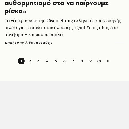
αυθορμητισμό στο να παίρνουμε
ρίσκα»
Το νέο πρόσωπο της 20something ελληνικής rock σκηνής
μιλάει για το πρώτο του άλμπουμ, «Quit Your Job!», όσα
συνέβησαν και όσα περιμένει
Δημήτρης Αθανασιάδης
1
2
3
4
5
6
7
8
9
10