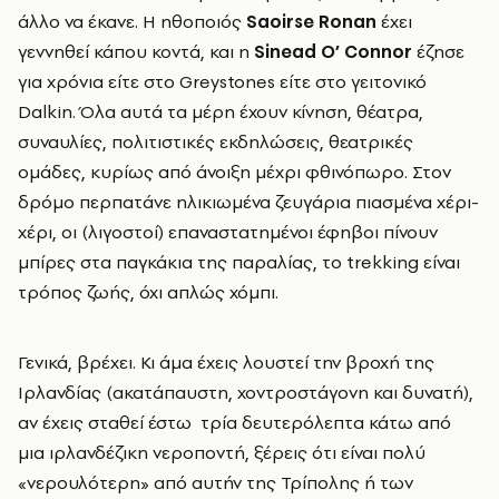
άλλο να έκανε. Η ηθοποιός
Saoirse
Ronan
έχει
γεννηθεί κάπου κοντά, και η
Sinead
O
’ Connor
έζησε
για χρόνια είτε στο Greystones είτε στο γειτονικό
Dalkin. Όλα αυτά τα μέρη έχουν κίνηση, θέατρα,
συναυλίες, πολιτιστικές εκδηλώσεις, θεατρικές
ομάδες, κυρίως από άνοιξη μέχρι φθινόπωρο. Στον
δρόμο περπατάνε ηλικιωμένα ζευγάρια πιασμένα χέρι-
χέρι, οι (λιγοστοί) επαναστατημένοι έφηβοι πίνουν
μπίρες στα παγκάκια της παραλίας, το trekking είναι
τρόπος ζωής, όχι απλώς χόμπι.
Γενικά, βρέχει. Κι άμα έχεις λουστεί την βροχή της
Ιρλανδίας (ακατάπαυστη, χοντροστάγονη και δυνατή),
αν έχεις σταθεί έστω τρία δευτερόλεπτα κάτω από
μια ιρλανδέζικη νεροποντή, ξέρεις ότι είναι πολύ
«νερουλότερη» από αυτήν της Τρίπολης ή των