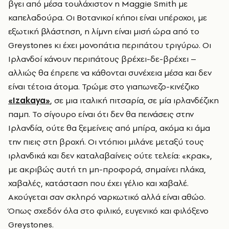
βγει από μέσα τουλάχιστον η Maggie Smith με
καπελαδούρα. Οι Βοτανικοί κήποι είναι υπέροχοι, με
εξωτική βλάστηση, η λίμνη είναι μισή ώρα από το
Greystones κι έχει μονοπάτια περιπάτου τριγύρω. Οι
Ιρλανδοί κάνουν περιπάτους βρέχει-δε-βρέχει –
αλλιώς θα έπρεπε να κάθονται συνέχεια μέσα και δεν
είναι τέτοια άτομα. Τρώμε στο γιαπωνεζο-κινέζικο
«Izakaya»
, σε μια ιταλική πιτσαρία, σε μία ιρλανδέζικη
παμπ. Το σίγουρο είναι ότι δεν θα πεινάσεις στην
Ιρλανδία, ούτε θα ξεμείνεις από μπίρα, ακόμα κι άμα
την πιεις στη βροχή. Οι ντόπιοι μιλάνε μεταξύ τους
ιρλανδικά και δεν καταλαβαίνεις ούτε τελεία: «κρακ»,
με ακριβώς αυτή τη μη-προφορά, σημαίνει πλάκα,
χαβαλές, κατάσταση που έχει γέλιο και χαβαλέ.
Ακούγεται σαν σκληρό ναρκωτικό αλλά είναι αθώο.
Όπως σχεδόν όλα στο φιλικό, ευγενικό και φιλόξενο
Greystones.