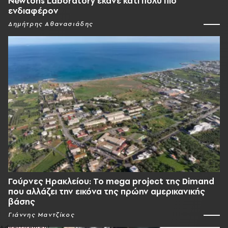
Newtons Laboratory έκανε κάτι πολύ πιο
ενδιαφέρον
Δημήτρης Αθανασιάδης
Γούρνες Ηρακλείου: To mega project της Dimand
που αλλάζει την εικόνα της πρώην αμερικανικής
βάσης
Γιάννης Μαντζίκος