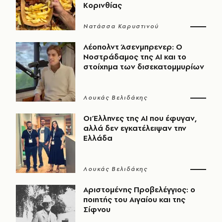
Κορινθίας
Νατάσσα Καρυστινού
Λέοπολντ Άσενμπρενερ: Ο
Νοστράδαμος της AI και το
στοίχημα των δισεκατομμυρίων
Λουκάς Βελιδάκης
Οι Έλληνες της ΑΙ που έφυγαν,
αλλά δεν εγκατέλειψαν την
Ελλάδα
Λουκάς Βελιδάκης
Αριστομένης Προβελέγγιος: ο
ποιητής του Αιγαίου και της
Σίφνου