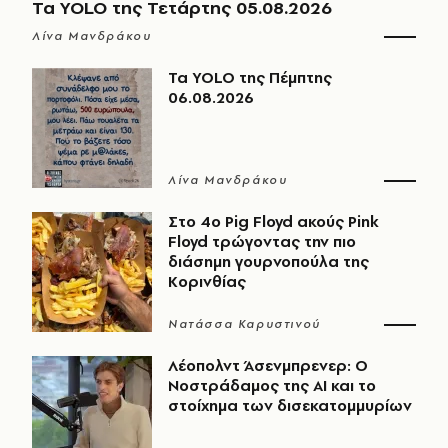
Τα YOLO της Τετάρτης 05.08.2026
Λίνα Μανδράκου
Τα YOLO της Πέμπτης
06.08.2026
Λίνα Μανδράκου
Στο 4ο Pig Floyd ακούς Pink
Floyd τρώγοντας την πιο
διάσημη γουρνοπούλα της
Κορινθίας
Νατάσσα Καρυστινού
Λέοπολντ Άσενμπρενερ: Ο
Νοστράδαμος της AI και το
στοίχημα των δισεκατομμυρίων