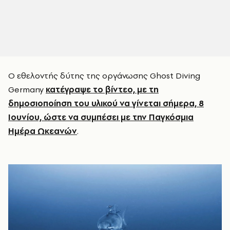
Ο εθελοντής δύτης της οργάνωσης Ghost Diving
Germany
κατέγραψε το βίντεο, με τη
δημοσιοποίηση του υλικού να γίνεται σήμερα, 8
Ιουνίου, ώστε να συμπέσει με την Παγκόσμια
Ημέρα Ωκεανών
.