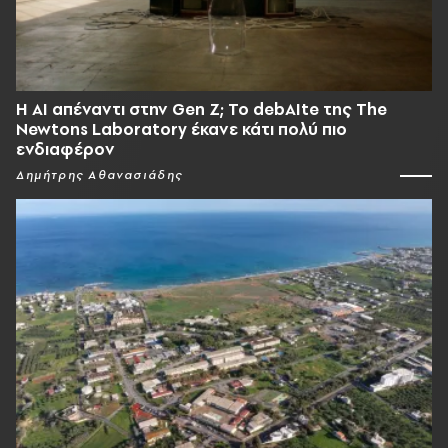
Η AI απέναντι στην Gen Z; Το debAIte της The
Newtons Laboratory έκανε κάτι πολύ πιο
ενδιαφέρον
Δημήτρης Αθανασιάδης