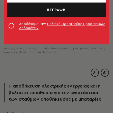
ΕΓΓΡΑΦΗ
Αποδέχομαι την
Πολιτική Προστασίας Προσωπικών
Δεδομένων
Δοκιμή νέας μπαταρίας οξειδοαναγωγής για φωτοβολταϊκές
κυψέλες © Fraunhofer Institute
Η αποθήκευση ηλεκτρικής ενέργειας και η
βέλτιστη τοποθεσία για την εγκατάσταση
των σταθμών αποθήκευσης με μπαταρίες