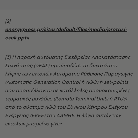
[2]
energypress.gr/sites/default/files/media/protasi-
esek.pptx
[3] Η παροχή αυτόματης Εφεδρείας Αποκατάστασης
Συχνότητας (αΕΑΣ) προϋποθέτει τη δυνατότητα
λήψης των εντολών Αυτόματης Ρύθμισης Παραγωγής
(Automatic Generation Control ή AGC) ή set-points
που αποστέλλονται σε κατάλληλες απομακρυσμένες
τερματικές μονάδες (Remote Terminal Units ή RTUs)
από το σύστημα AGC του Εθνικού Κέντρου Ελέγχου
Ενέργειας (ΕΚΕΕ) του ΑΔΜΗΕ. Η λήψη αυτών των
εντολών μπορεί να γίνει: