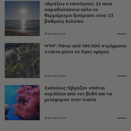
«Βράζει» η Μεσόγειος: Σε ποια
παραθαλάσσια πόλη το
θερμόμετρο ξεπέρασε τους 33
βαθμούς Κελσίου
Newsroom
WWF: Πάνω από 180.000 στρέμματα
στάχτη μέσα σε λίγες ημέρες
Newsroom
Σκόπελος: Έβγαζαν σπάνια
κοράλλια από τον βυθό και τα
μετέφεραν στην Ιταλία
Newsroom