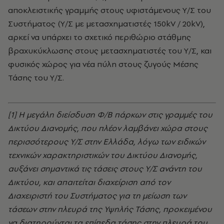
αποκλειστικής γραμμής στους υφιστάμενους Υ/Σ του
Συστήματος (Υ/Σ με μετασχηματιστές 150kV / 20kV),
αρκεί να υπάρχει το σχετικό περιθώριο στάθμης
βραχυκύκλωσης στους μετασχηματιστές του Υ/Σ, και
φυσικός χώρος για νέα πύλη στους ζυγούς Μέσης
Τάσης του Υ/Σ.
[1] Η μεγάλη διείσδυση Φ/Β πάρκων στις γραμμές του
Δικτύου Διανομής, που πλέον λαμβάνει χώρα στους
περισσότερους Υ/Σ στην Ελλάδα, λόγω των ειδικών
τεχνικών χαρακτηριστικών του Δικτύου Διανομής,
αυξάνει σημαντικά τις τάσεις στους Υ/Σ ανάντη του
Δικτύου, και απαιτείται διαχείριση από τον
Διαχειριστή του Συστήματος για τη μείωση των
τάσεων στην πλευρά της Υψηλής Τάσης, προκειμένου
να διατηρούνται τα επίπεδα τάσης στην πλευρά του