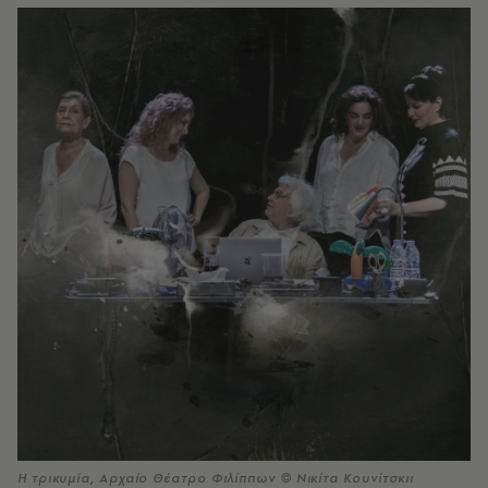
Η τρικυμία, Αρχαίο Θέατρο Φιλίππων © Νικίτα Κουνίτσκιι