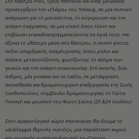
Στο Κάστρο Ρίου, τρεις ηθοποιοί και ένας μουσικός
προσεγγίζουν τον «Γλάρο» του Τσέχοφ, σε μια σκηνική
ανάγνωση για τη ματαιότητα, τη σύγκρουση και την
ανάγκη έκφρασης, σε μια εποχή όπου τέχνη και
επιβίωση επαναδιαπραγματεύονται τα όριά τους. Με
άξονα το «θέατρο μέσα στο θέατρο», η σκηνή γίνεται
πεδίο υπαρξιακής αναμέτρησης, όπου ρόλοι και
σχέσεις μετατοπίζονται, φωτίζοντας το χάσμα των
γενεών και την ανάγκη επικοινωνίας. Επί σκηνής, δύο
άνδρες, μία γυναίκα και το τσέλο, σε μετάφραση,
σκηνοθεσία και δραματουργική επεξεργασία της Ζωής
Ξανθοπούλου, σύμβουλο δραματουργίας τη Γιώτα
Παναγή και μουσική του Φώτη Σιώτα
(23 &24 Ιουλίου)
Στον Αρχαιολογικό χώρο Μαντινείας θα δούμε το
«Διάλειμμα θερινής νυκτός», μια
παράσταση χορού
και μουσικής εμπνευσμένη από το «Όνειρο