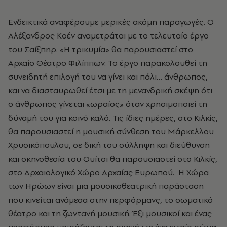
Eνδεικτικά αναφέρουμε μερικές ακόμη παραγωγές. Ο
Αλέξανδρος Κοέν αναμετράται με το τελευταίο έργο
του Σαίξπηρ. «Η τρικυμία» θα παρουσιαστεί στο
Αρχαίο Θέατρο Φιλίππων. Το έργο παρακολουθεί τη
συνειδητή επιλογή του να γίνει και πάλι… άνθρωπος,
και να διασταυρωθεί έτσι με τη μενανδρική σκέψη ότι
ο άνθρωπος γίνεται «ωραίος» όταν χρησιμοποιεί τη
δύναμή του για κοινό καλό. Τις ίδιες ημέρες, στο Κιλκίς,
θα παρουσιαστεί η μουσική σύνθεση του Μάρκελλου
Χρυσικόπουλου, σε δική του σύλληψη και διεύθυνση
και σκηνοθεσία του Ουίτσι θα παρουσιαστεί στο Κιλκίς,
στο Αρχαιολογικό Χώρο Αρχαίας Ευρωπού. Η Χώρα
των Ηρώων είναι μια μουσικοθεατρική παράσταση
που κινείται ανάμεσα στην περφόρμανς, το σωματικό
θέατρο και τη ζωντανή μουσική. Έξι μουσικοί και ένας
περφόρμερ μοιράζονται τη σκηνή ως ένα ενιαίο σώμα,