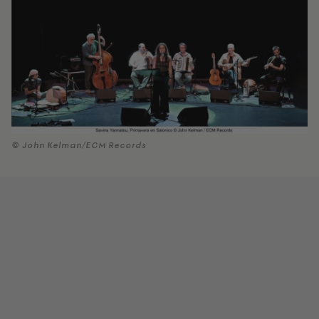
© John Kelman/ECM Records