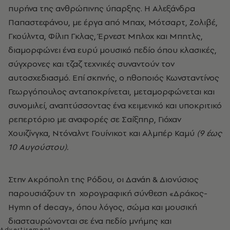
πυρήνα της ανθρώπινης ύπαρξης. Η Αλεξάνδρα
Παπαστεφάνου, με έργα από Μπαχ, Μότσαρτ, Ζολιβέ,
Γκούλντα, Φίλιπ Γκλας, Έρνεστ Μπλοχ και Μπητλς,
διαμορφώνει ένα ευρύ μουσικό πεδίο όπου κλασικές,
σύγχρονες και τζαζ τεχνικές συναντούν τον
αυτοσχεδιασμό. Επί σκηνής, ο ηθοποιός Κωνσταντίνος
Γεωργόπουλος ανταποκρίνεται, μεταμορφώνεται και
συνομιλεί, αναπτύσσοντας ένα κειμενικό και υποκριτικό
ρεπερτόριο με αναφορές σε Σαίξπηρ, Γιόχαν
Χουιζίνγκα, Ντόναλντ Γουίνικοτ και Αλμπέρ Καμύ
(9 έως
10 Αυγούστου).
Στην Ακρόπολη της Ρόδου, οι Δανάη & Διονύσιος
παρουσιάζουν τη χορογραφική σύνθεση «Δράκος-
Ηymn of decay», όπου λόγος, σώμα και μουσική
διασταυρώνονται σε ένα πεδίο μνήμης και