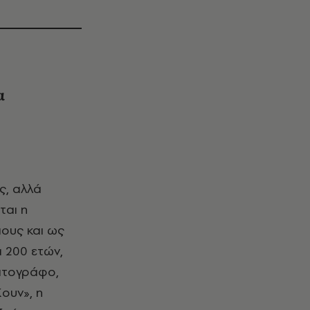
α
ται η
ιους και ως
α 200 ετών,
ματογράφο,
ουν», η