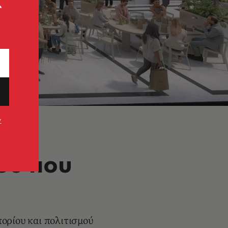
ς
ν
ου που
ορίου και πολιτισμού