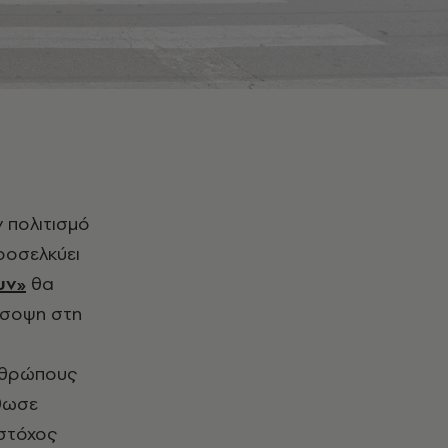
προσελκύει
υν»
θα
ρόσοψη στη
νθρώπους
σθωσε
 στόχος