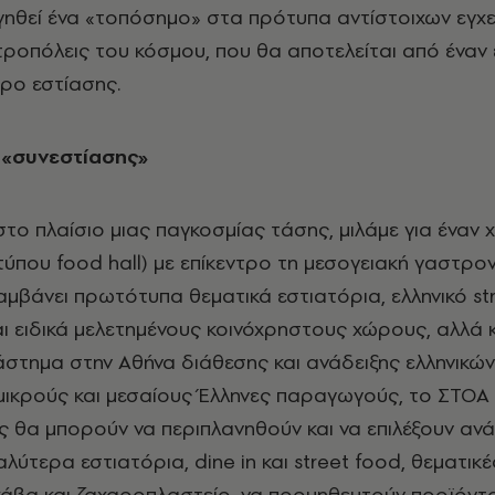
ργηθεί ένα «τοπόσημο» στα πρότυπα αντίστοιχων εγχ
ροπόλεις του κόσμου, που θα αποτελείται από έναν ε
ρο εστίασης.
 «συνεστίασης»
στο πλαίσιο μιας παγκοσμίας τάσης, μιλάμε για έναν
τύπου food hall) με επίκεντρο τη μεσογειακή γαστρον
αμβάνει πρωτότυπα θεματικά εστιατόρια, ελληνικό st
αι ειδικά μελετημένους κοινόχρηστους χώρους, αλλά κ
στημα στην Αθήνα διάθεσης και ανάδειξης ελληνικών
μικρούς και μεσαίους Έλληνες παραγωγούς, το ΣΤΟΑ
τες θα μπορούν να περιπλανηθούν και να επιλέξουν αν
λύτερα εστιατόρια, dine in και street food, θεματικέ
 κάβα και ζαχαροπλαστείο, να προμηθευτούν προϊόντα