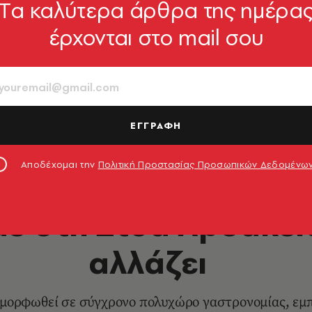
Tα καλύτερα άρθρα της ημέρα
έρχονται στο mail σου
ΕΓΓΡΑΦΗ
Αποδέχομαι την
Πολιτική Προστασίας Προσωπικών Δεδομένω
LIFE IN ATHENS
ε στη Στοά Αρσακεί
αλλάζει
αμορφωθεί σε σύγχρονο πολυχώρο γαστρονομίας, εμπ