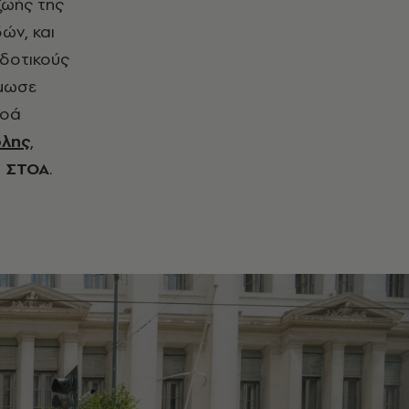
ζωής της
ών, και
κδοτικούς
ήμωσε
τοά
όλης
,
α
ΣΤΟΑ
.