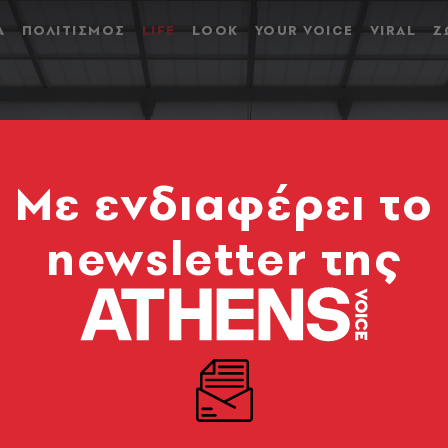
Α
ΠΟΛΙΤΙΣΜΟΣ
LIFE
LOOK
YOUR VOICE
VIRAL
Ζ
Mε ενδιαφέρει το
newsletter της