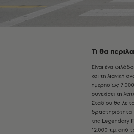
Τι θα περιλ
Είναι ένα φιλόδοξο εγχείρημα, που θα συνδυάσει τη γαστρονομία, τον πολιτισμό
και τη λιανική α
ημερησίως 7.000
συνεχίσει τη λε
Σταδίου θα λειτ
δραστηριότητα 
της Legendary F
12.000 τ.μ. από 