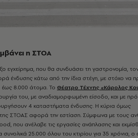
αμβάνει η ΣΤΟΑ
γορά ένδυσης κάτω από την ίδια στέγη, με στόχο να 
 έως 8.000 άτομα. Το
Θέατρο Τέχνης «Κάρολος Κο
ιτουργία του, με αναδιαμορφωμένη είσοδο, και με π
ουργήσουν 4 καταστήματα ένδυσης. Η κύρια όμως
της ΣΤΟΑΣ αφορά την εστίαση. Σύμφωνα με τους α
ood, που ανέλαβε τις εργασίες ανάπλασης και εκμί
τα συνολικά 25.000 όλου του κτιρίου για 35 χρόνια, ο