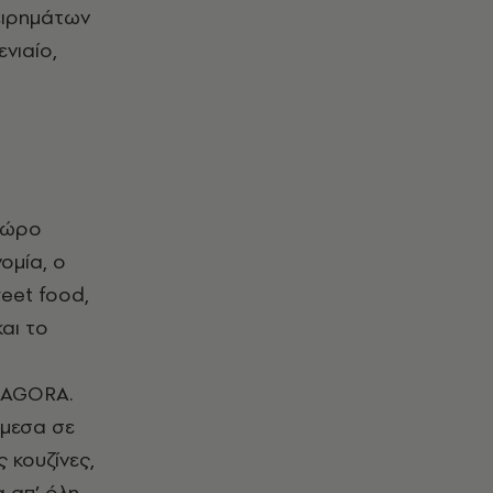
ειρημάτων
νιαίο,
 χώρο
ομία, ο
reet food,
αι το
 AGORA.
άμεσα σε
ς κουζίνες,
 απ’ όλη