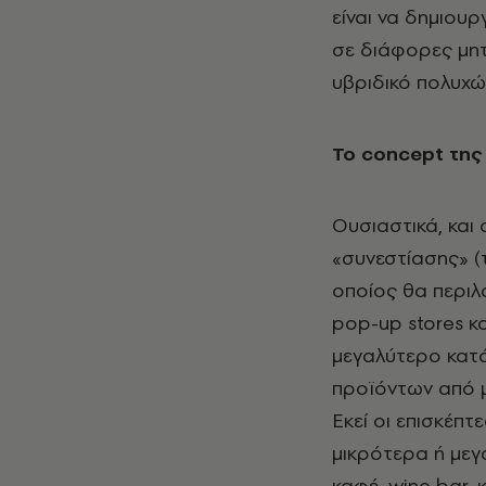
είναι να δημιου
σε διάφορες μητ
υβριδικό πολυχώ
Το concept της
Ουσιαστικά, και 
«συνεστίασης» (
οποίος θα περιλ
pop-up stores κ
μεγαλύτερο κατά
προϊόντων από 
Εκεί οι επισκέπ
μικρότερα ή μεγα
καφέ, wine bar,