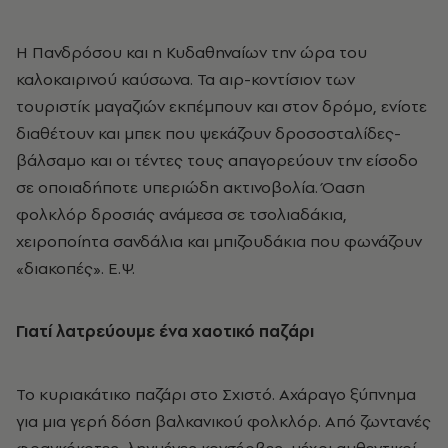
H Πανδρόσου και η Κυδαθηναίων την ώρα του
καλοκαιρινού καύσωνα. Τα αιρ-κοντίσιον των
τουριστίκ μαγαζιών εκπέμπουν και στον δρόμο, ενίοτε
διαθέτουν και μπεκ που ψεκάζουν δροσοσταλίδες-
βάλσαμο και οι τέντες τους απαγορεύουν την είσοδο
σε οποιαδήποτε υπεριώδη ακτινοβολία. Όαση
φολκλόρ δροσιάς ανάμεσα σε τσολιαδάκια,
χειροποίητα σανδάλια και μπιζουδάκια που φωνάζουν
«διακοπές». Ε.Ψ.
Γιατί λατρεύουμε ένα χαοτικό παζάρι
Το κυριακάτικο παζάρι στο Σχιστό. Αχάραγο ξύπνημα
για μια γερή δόση βαλκανικού φολκλόρ. Από ζωντανές