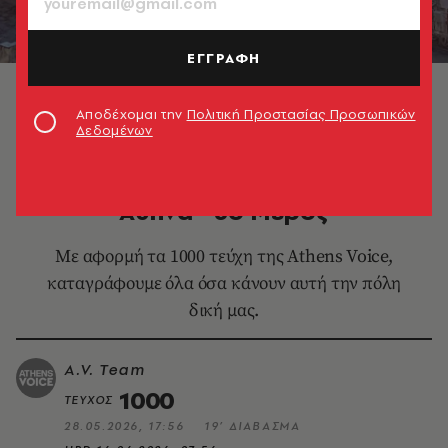
ΕΓΓΡΑΦΗ
© Unsplash
Αποδέχομαι την
Πολιτική Προστασίας Προσωπικών
Δεδομένων
LIFE IN ATHENS
1000 λόγοι που αγαπάμε την
Αθήνα - 5ο Μέρος
Με αφορμή τα 1000 τεύχη της Athens Voice,
καταγράφουμε όλα όσα κάνουν αυτή την πόλη
δική μας.
A.V. Team
1000
ΤΕΥΧΟΣ
28.05.2026, 17:56
19’ ΔΙΑΒΑΣΜΑ