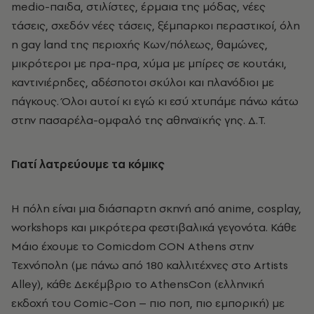
medio-παιδα, στιλίστες, έρμαια της μόδας, νέες
τάσεις, σχεδόν νέες τάσεις, ξέμπαρκοι περαστικοί, όλη
η gay land της περιοχής Kων/πόλεως, θαμώνες,
μικρότεροι με πρα-πρα, χύμα με μπίρες σε κουτάκι,
καντινιέρηδες, αδέσποτοι σκύλοι και πλανόδιοι με
πάγκους. Όλοι αυτοί κι εγώ κι εσύ χτυπάμε πάνω κάτω
στην πασαρέλα-ομφαλό της αθηναϊκής γης. Δ.T.
Γιατί λατρεύουμε τα κόμικς
Η πόλη είναι μια διάσπαρτη σκηνή από anime, cosplay,
workshops και μικρότερα φεστιβαλικά γεγονότα. Κάθε
Μάιο έχουμε το Comicdom CON Athens στην
Τεχνόπολη (με πάνω από 180 καλλιτέχνες στο Artists
Alley), κάθε Δεκέμβριο το AthensCon (ελληνική
εκδοχή του Comic-Con – πιο ποπ, πιο εμπορική) με