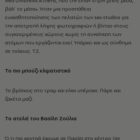
Red Umbrella Athens, που την είπαν «Πριν μπεις μέσα,
βάλ’ το μέσα». Ήταν μια προσπάθεια
ευαισθητοποίησης των πελατών των sex studios για
την αποτροπή λήψης φωτογραφιών ή βίντεο στους
συγκεκριμένους χώρους χωρίς τη συναίνεση των
ατόμων που εργάζονται εκεί. Υπάρχει και ως σύνθημα
σε τοίχους. Τ.Σ.
Το πιο μπούζι κλιματιστικό
Το βρίσκεις στο τραμ και είναι υπέροχο. Πάρε και
ζακέτα μαζί.
Το ατελιέ του Βασίλη Ζούλια
Ό,τι πιο κοντινό έχουμε σε Παρίσι στο κέντρο (αν