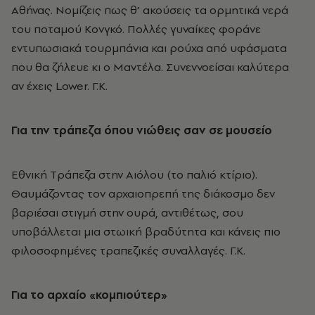
Aθήνας. Nομίζεις πως θ’ ακούσεις τα ορμητικά νερά
του ποταμού Kονγκό. Πολλές γυναίκες φοράνε
εντυπωσιακά τουρμπάνια και ρούχα από υφάσματα
που θα ζήλευε κι ο Mαντέλα. Συνεννοείσαι καλύτερα
αν έχεις Lower. Γ.K.
Για την τράπεζα όπου νιώθεις σαν σε μουσείο
Eθνική Tράπεζα στην Aιόλου (το παλιό κτίριο).
Θαυμάζοντας τον αρχαιοπρεπή της διάκοσμο δεν
βαριέσαι στιγμή στην ουρά, αντιθέτως, σου
υποβάλλεται μια στωική βραδύτητα και κάνεις πιο
φιλοσοφημένες τραπεζικές συναλλαγές. Γ.K.
Για το αρχαίο «κομπιούτερ»