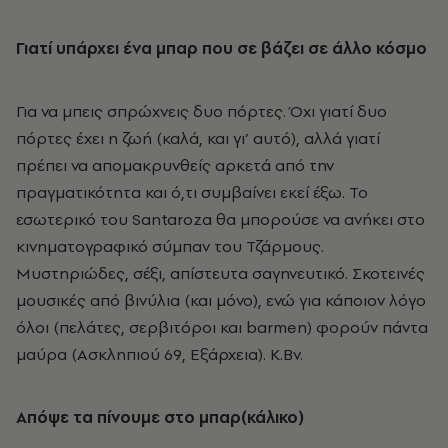
Γιατί υπάρχει ένα μπαρ που σε βάζει σε άλλο κόσμο
Για να μπεις σπρώχνεις δυο πόρτες. Όχι γιατί δυο
πόρτες έχει η ζωή (καλά, και γι’ αυτό), αλλά γιατί
πρέπει να απομακρυνθείς αρκετά από την
πραγματικότητα και ό,τι συμβαίνει εκεί έξω. Το
εσωτερικό του Santaroza θα μπορούσε να ανήκει στο
κινηματογραφικό σύμπαν του Τζάρμους.
Μυστηριώδες, σέξι, απίστευτα σαγηνευτικό. Σκοτεινές
μουσικές από βινύλια (και μόνο), ενώ για κάποιον λόγο
όλοι (πελάτες, σερβιτόροι και barmen) φορούν πάντα
μαύρα (Ασκληπιού 69, Εξάρχεια). Κ.Βν.
Απόψε τα πίνουμε στο μπαρ(κάλικο)