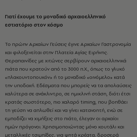
Γιατί έχουμε το μοναδικό αρχαιοελληνικό
εστιατόριο στον κόσμο
Το πρώην Αρχαίων Γεύσεις έγινε Αρχαίων Γαστρονομία
και φιλοξενείται στην Πλατεία Αγίας Ειρήνης.
Θεραπαινίδες με χιτώνες σερβίρουν αρχαιοελληνικά
πιάτα που κρατούν από το 3000 π.Χ., όπως το γλυκό
«πλακουντοπουκόν» ή το μοναδικό «οινόμελο» κατά
την υποδοχή. Εδέσματα που μπορείς να τα απολαύσεις
καλύτερα σε ανάκλιντρο, σε ημικλινή στάση, διότι έτσι
κρατάς σωστότερο, πιο χαλαρό timing, που βοηθάει
τη γεύση να απλωθεί και να γίνει κατανοητή, ενώ σε
εμποδίζει να χιμήξεις στο πιάτο, έλεγαν οι αρχαίοι
ημών πρόγονοι. Xρησιμοποιώντας μόνο κουτάλι και
μεταλλικές τσιμπίδες, για ψητά κρέατα, δροσερά