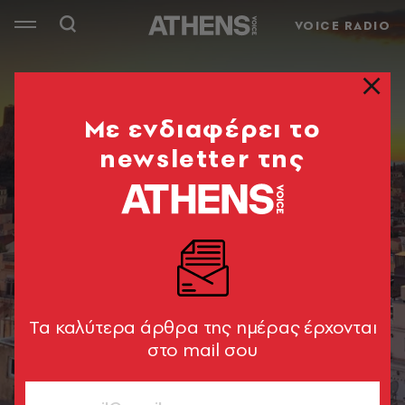
VOICE RADIO
Mε ενδιαφέρει το
newsletter της
Tα καλύτερα άρθρα της ημέρας έρχονται
στο mail σου