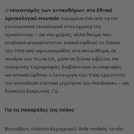
Ο
Μηχανισμός των Αντικυθήρων στο Εθνικό
Αρχαιολογικό Μουσείο
παραμένει ένα από τα πιο
εντυπωσιακά τεχνολογικά επιτεύγματα της
αρχαιότητας – όχι πια γρίφος, αλλά θαύμα που
σταδιακά αποκαλύπτεται. Ανακαλύφθηκε το Πάσχα
του 1900 από σφουγγαράδες στα Αντικύθηρα, σε
ναυάγιο του 1ου αι.π.Χ., μέσα σε ξύλινο κιβώτιο. Με
σύγχρονες τομογραφίες διαβάστηκαν οι επιγραφές
και αποκαλύφθηκε η λειτουργία του. Ένας ερευνητής
τον αποκάλεσε εύστοχα «πρόγονο του hardware» – και
δύσκολα διαφωνείς. Γ.Δ.
Για τις πασαρέλες της πόλης
Bουτάδων, πλατεία Kεραμεικού. Role models, τα νέα