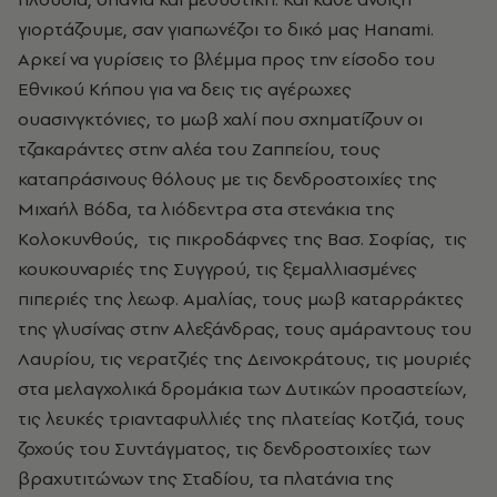
γιορτάζουμε, σαν γιαπωνέζοι το δικό μας Hanami.
Αρκεί να γυρίσεις το βλέμμα προς την είσοδο του
Εθνικού Κήπου για να δεις τις αγέρωχες
ουασινγκτόνιες, το μωβ χαλί που σχηματίζουν οι
τζακαράντες στην αλέα του Ζαππείου, τους
καταπράσινους θόλους με τις δενδροστοιχίες της
Μιχαήλ Βόδα, τα λιόδεντρα στα στενάκια της
Κολοκυνθούς, τις πικροδάφνες της Βασ. Σοφίας, τις
κουκουναριές της Συγγρού, τις ξεμαλλιασμένες
πιπεριές της λεωφ. Αμαλίας, τους μωβ καταρράκτες
της γλυσίνας στην Αλεξάνδρας, τους αμάραντους του
Λαυρίου, τις νερατζιές της Δεινοκράτους, τις μουριές
στα μελαγχολικά δρομάκια των Δυτικών προαστείων,
τις λευκές τριανταφυλλιές της πλατείας Κοτζιά, τους
ζοχούς του Συντάγματος, τις δενδροστοιχίες των
βραχυτιτώνων της Σταδίου, τα πλατάνια της