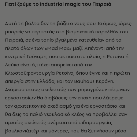
Γιατί ζούμε το industrial
magic
του Πειραιά
Αυτή τη βόλτα δεν τη βάζει ο νους σου. Κι όμως, ώρες
μπορείς να περπατάς στο βιομηχανικό παρελθόν του
Πειραιά, σε ένα τοπίο βγαλμένο κατευθείαν από τα
πλατό όλων των «Mad Max» μαζί. Απέναντι από την
κεντρική Γούναρη, που σε πάει στο πλοίο, η Ρετσίνα ή
Λεύκα είναι ό,τι έχει απομείνει από την
Κλωστοϋφαντουργία Ρετσίνα, όπου έγινε και η πρώτη
απεργία στην Ελλάδα, και τον Bauhaus Κεράνη.
Ανάμεσα στους σκελετούς των ρημαγμένων πέτρινων
εργοστασίων θα διαβάσεις την εποχή που λάτρεψε
τον αρχιτεκτονικό σχεδιασμό για ένα εργοστάσιο και
θα δεις το παλιό νεοκλασικό κλέος να προβάλλει σαν
αρχαίος σκελετός ανάμεσα από σιδηρουργεία,
βουλκανιζατέρ και μάντρες, που θα ξυπνήσουν μέσα