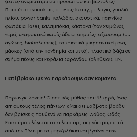
ζέστες ανεμιστηράκια προσώπου και βεντάλιες.
Παπούτσια sneakers, τσάντες luxury, ρολόγια, γυαλιά
ηλίου, power banks, καλώδια, ακουστικά, παιχνίδια,
φωτάκια, laser, καλαμπόκια, κάστανα (τον χειμώνα),
νερά, αναψυκτικά χωρίς άδεια, σημαίες, αξεσουάρ (σε
αγώνες, διαδηλώσεις), τουριστικά μικροαντικείμενα,
μάσκες (από την πανδημία και μετά), πλαστικά βάζα σε
σχήμα πέους και κεφάλια ταράνδου (αλήθεια!). Γ.Ν.
Γιατί βρίσκουμε να παρκάρουμε σαν κομάντα
Πάρκινγκ-λαχείο! O αστικός μύθος του Ψυρρή, ένας
απ’ αυτούς τέλος πάντων, είναι ότι Σάββατο βράδυ
δεν βρίσκεις πουθενά να παρκάρεις. Λάθος. Oδός
Eπικούρου λέγεται το κελεπούρι, περνάει μπροστά
από τον Tέλη με τα μπριζολάκια και βγαίνει στην