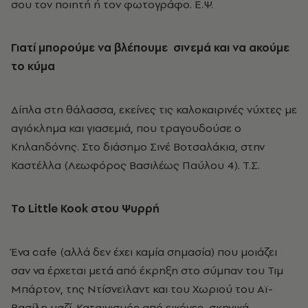
σου τον ποιητή ή τον φωτογράφο. Ε.Ψ.
Γιατί μπορούμε να βλέπουμε σινεμά και να ακούμε
το κύμα
Δίπλα στη θάλασσα, εκείνες τις καλοκαιρινές νύχτες με
αγιόκλημα και γιασεμιά, που τραγουδούσε ο
Κηλαηδόνης. Στο διάσημο Σινέ Βοτσαλάκια, στην
Καστέλλα (Λεωφόρος Βασιλέως Παύλου 4). Τ.Σ.
Το Little
Kook
στου Ψυρρή
Ένα cafe (αλλά δεν έχει καμία σημασία) που μοιάζει
σαν να έρχεται μετά από έκρηξη στο σύμπαν του Τιμ
Μπάρτον, της Ντίσνεϊλαντ και του Χωριού του Αϊ-
Βασίλη μαζί. Καταιγισμός από εικόνες, σκηνικά,