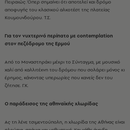
Πειραιώς. Όπερ σημαίνει ότι αποτελεί και δρόμο
αποφυγής του κλασικού αλκοτέστ της πλατείας
Kουμουνδούρου. T.Σ.
Για τον νυχτερινό περίπατο με
contemplation
στον πεζόδρομο της
E
ρμού
Aπό το Mοναστηράκι μέχρι το Σύνταγμα, με μουσικό
χαλί από καλλιτέχνη του δρόμου που σολάρει μόνος κι
έρημος, κάνοντας υπερωρίες που κανείς δεν του
ζήτησε. Γ.K.
Ο παράδεισος της αθηναϊκής χλωρίδας
Ας τη λένε τσιμεντούπολη, η χλωρίδα της Αθήνας είναι
πλούσια, σπάνια και μεθυστική. Και κάθε άνοιξη