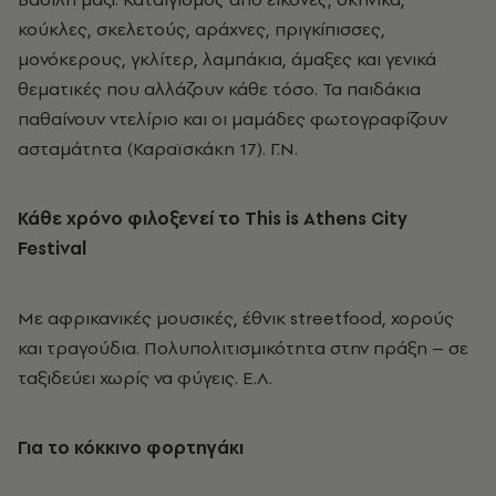
κούκλες, σκελετούς, αράχνες, πριγκίπισσες,
μονόκερους, γκλίτερ, λαμπάκια, άμαξες και γενικά
θεματικές που αλλάζουν κάθε τόσο. Τα παιδάκια
παθαίνουν ντελίριο και οι μαμάδες φωτογραφίζουν
ασταμάτητα (Καραϊσκάκη 17). Γ.N.
Κάθε
χρόνο
φιλοξενεί
το This is Athens City
Festival
Με αφρικανικές μουσικές, έθνικ streetfood, χορούς
και τραγούδια. Πολυπολιτισμικότητα στην πράξη – σε
ταξιδεύει χωρίς να φύγεις. Ε.Λ.
Για το κόκκινο φορτηγάκι