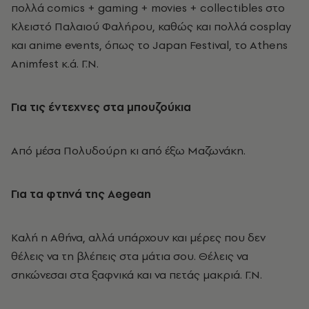
πολλά comics + gaming + movies + collectibles στο
Κλειστό Παλαιού Φαλήρου, καθώς και πολλά cosplay
και anime events, όπως το Japan Festival, το Athens
Animfest κ.ά. Γ.Ν.
Για τις έντεχνες στα μπουζούκια
Aπό μέσα Πολυδούρη κι από έξω Mαζωνάκη.
Για τα φτηνά της Aegean
Kαλή η Aθήνα, αλλά υπάρχουν και μέρες που δεν
θέλεις να τη βλέπεις στα μάτια σου. Θέλεις να
σηκώνεσαι στα ξαφνικά και να πετάς μακριά. Γ.N.