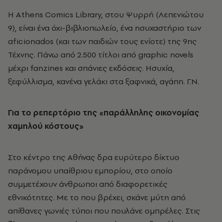
Η Athens Comics Library, στου Ψυρρή (Λεπενιώτου
9), είναι ένα όχι-βιβλιοπωλείο, ένα ησυχαστήριο των
aficionados (και των παιδιών τους ενίοτε) της 9ης
Τέχνης. Πάνω από 2.500 τίτλοι από graphic novels
μέχρι fanzines και σπάνιες εκδόσεις. Ησυχία,
ξεφύλλισμα, κανένα γελάκι στα ξαφνικά, αγάπη. Γ.Ν.
Για το ρεπερτόριο της «παράλληλης οικονομίας
χαμηλού κόστους»
Στο κέντρο της Αθήνας δρα ευρύτερο δίκτυο
παράνομου υπαίθριου εμπορίου, στο οποίο
συμμετέχουν άνθρωποι από διαφορετικές
εθνικότητες. Με το που βρέχει, σκάνε μύτη από
απίθανες γωνιές τύποι που πουλάνε ομπρέλες. Στις