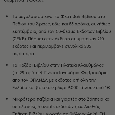
Το μεγαλύτερο είναι το Φεστιβάλ Βιβλίου στο
Πεδίον του Άρεως, εδώ και 53 χρόνια, συνήθως
Σεπτέμβριο, από τον Σύνδεσμο Εκδοτών Βιβλίου
(ΣΕΚΒ). Πέρυσι στην έκθεση συμμετείχαν 210
εκδότες και περιλάμβανε συνολικά 285
περίπτερα.
Το Παζάρι Βιβλίου στην Πλατεία Κλαυθμώνος
(το 29ο φέτος). Γίνεται Ιανουάριο-Φεβρουάριο
από τον ΟΠΑΝΔΑ με εκδότες απ’ όλη την
Ελλάδα και βρίσκεις μέχρι 9.000 τίτλους από 1€.
Μικρότερα παζάρια και γιορτές στο Ζάππειο και
σε πλατείες ή events εκδοτών (π.χ. Διεθνής
Έκθεση Βιβλίου, γιορτές σε βιβλιοπωλεία). Γ.Ν.