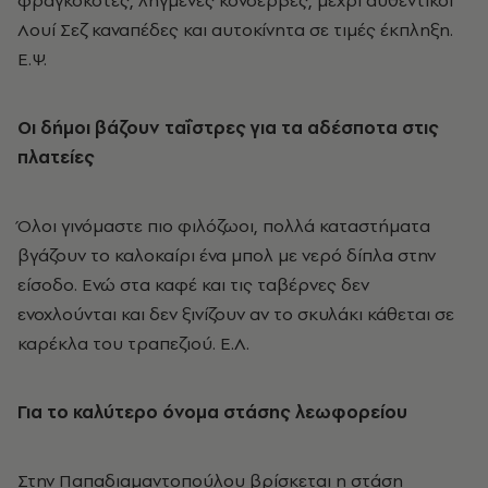
φραγκόκοτες, ληγμένες κονσέρβες, μέχρι αυθεντικοί
Λουί Σεζ καναπέδες και αυτοκίνητα σε τιμές έκπληξη.
Ε.Ψ.
Οι δήμοι βάζουν ταΐστρες για τα αδέσποτα στις
πλατείες
Όλοι γινόμαστε πιο φιλόζωοι, πολλά καταστήματα
βγάζουν το καλοκαίρι ένα μπολ με νερό δίπλα στην
είσοδο. Ενώ στα καφέ και τις ταβέρνες δεν
ενοχλούνται και δεν ξινίζουν αν το σκυλάκι κάθεται σε
καρέκλα του τραπεζιού. Ε.Λ.
Για το καλύτερο όνομα στάσης λεωφορείου
Στην Παπαδιαμαντοπούλου βρίσκεται η στάση