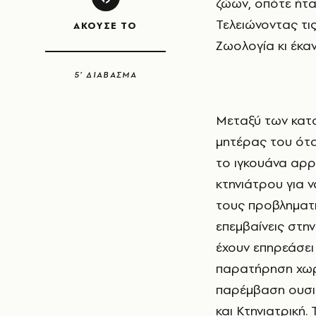
ζώων, οπότε ήτα
Τελειώνοντας τι
ΑΚΟΥΣΕ ΤΟ
Ζωολογία κι έκα
5’ ΔΙΑΒΑΣΜΑ
Μεταξύ των κατοικιδίων του ήταν και το αγαπημένο του ιγκουάνα, δώρο της
μητέρας του ότα
το ιγκουάνα αρρ
κτηνιάτρου για ν
τους προβληματι
επεμβαίνεις στην
έχουν επηρεάσει
παρατήρηση χωρί
παρέμβαση ουσια
και Κτηνιατρική