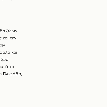
 και την
την
κοάλα και
 ζώα.
αυτό το
τη Γλυφάδα,