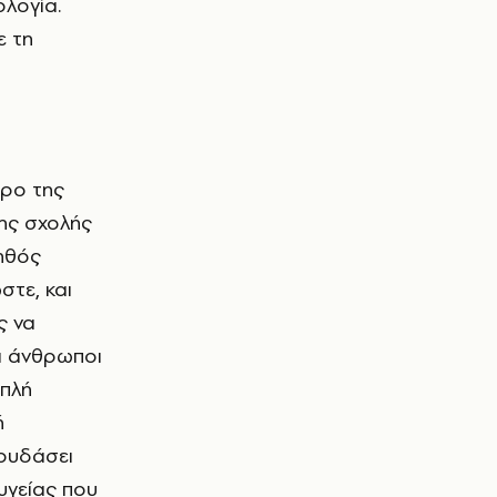
λογία.
ε τη
της σχολής
οηθός
στε, και
ς να
οι άνθρωποι
απλή
ή
πουδάσει
υγείας που