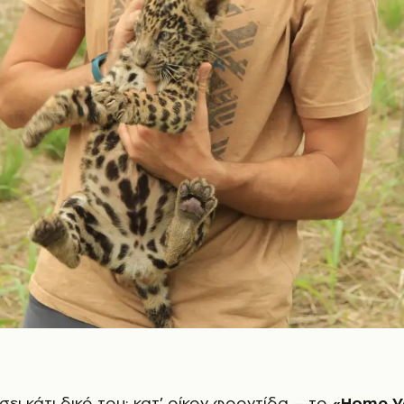
νήσει κάτι δικό του: κατ’ οίκον φροντίδα – το
«Home V