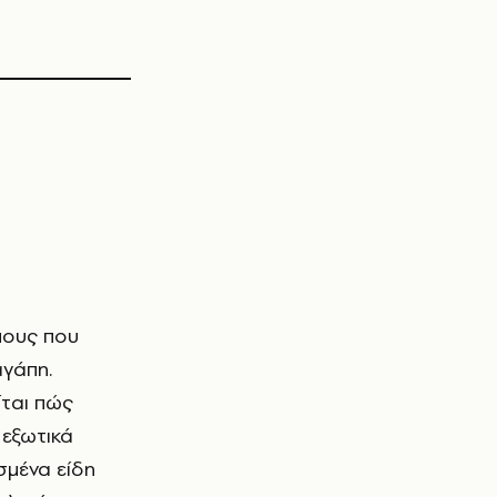
πους που
αγάπη.
ίται πώς
 εξωτικά
ισμένα είδη