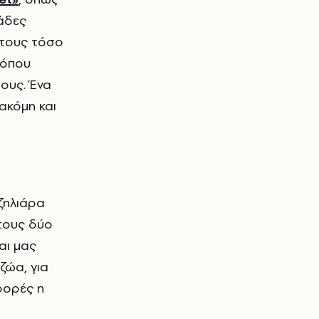
κάδες
 τους τόσο
 όπου
τους. Ένα
ακόμη και
 τους δύο
αι μας
 ζώα, για
 φορές η