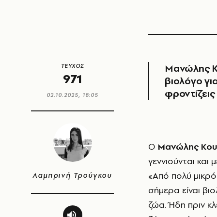
Μανώλης Κο
ΤΕΥΧΟΣ
971
βιολόγο
γι
φροντίζεις
02.10.2025, 18:05
Ο
Μανώλης Κου
γεννιούνται και 
«Από πολύ μικρός
Λαμπρινή Τρούγκου
σήμερα είναι βιο
ζώα. Ήδη πριν κλ