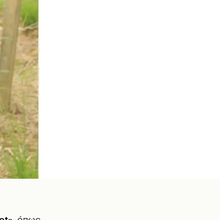
et»
, όπως