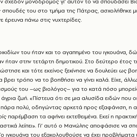
ν σχεδόν μονόδρομος γι’ αυτόν το να σπουδάσει Βιο
ς σπουδές του στο τμήμα της Πάτρας, ασχολήθηκε μ
νε έρευνα πάνω στις νυχτερίδες.
ν ήταν στην τετάρτη δημοτικού. Στο δεύτερο έτος 
ώστησε και τότε εκείνος ξεκίνησε να δουλεύει ως β
α βρει τρόπο να το βοηθήσει να γίνει καλά. Είχε, άλλω
σμούς του –ως βιολόγος– για το κατά πόσο μπορεί
 άγρια ζωή. «Πίστευα ότι σε μια αλυσίδα ειδών που 
 πάρα πολύ, οδηγώντας αρκετά προς εξαφάνιση, η 
ς παρέμβαση τα αφήνει εκτεθειμένα. Εκεί η πρακτικ
στικά λείπει». Γι’ αυτό ο Μανώλης αποφάσισε να σ
. Το ιγκουάνα του εξακολουθούσε να έχει προβλήματα 