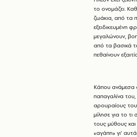
το ονομάζει. Καθ
ζωάκια, από τα 
εξειδικευμένη φ
μεγαλώνουν, βοη
από τα βασικά τ
πεθαίνουν εξαιτί
Κάπου ανάμεσα στα ζώα που φιλοξενεί ή νοσηλεύει –τη Δέσποινα, τη ζηλιάρα
παπαγαλίνα του,
αρουραίους του,
μίλησε για το τι 
τους μύθους και 
«αγάπη» γι’ αυτά