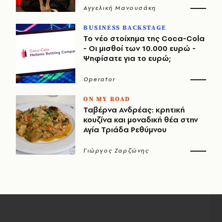
Αγγελική Μανουσάκη
BUSINESS BACKSTAGE
Το νέο στοίχημα της Coca-Cola
- Οι μισθοί των 10.000 ευρώ -
Ψηφίσατε για το ευρώ;
Operator
ON MY ROAD
Ταβέρνα Ανδρέας: κρητική
κουζίνα και μοναδική θέα στην
Αγία Τριάδα Ρεθύμνου
Γιώργος Ζαρζώνης