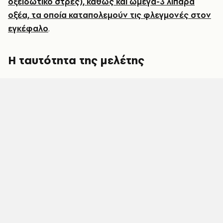
οξειδωτικό στρες), καθώς και ωμέγα-3 λιπαρά
οξέα, τα οποία καταπολεμούν τις φλεγμονές στον
εγκέφαλο
.
Η ταυτότητα της μελέτης