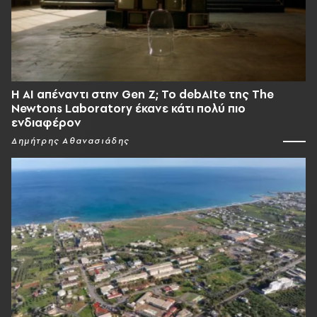
Η AI απέναντι στην Gen Z; Το debAIte της The
Newtons Laboratory έκανε κάτι πολύ πιο
ενδιαφέρον
Δημήτρης Αθανασιάδης