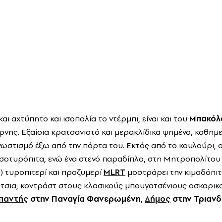
αι αχτύπητο και ισοπαλία το ντέρμπι, είναι και του
Μπακόλ
ης. Εξαίσια κρατσανιστό και μερακλίδικα ψημένο, καθημε
νωστισμό έξω από την πόρτα του. Εκτός από το κουλούρι,
ασοτυρόπιτα, ενώ ένα στενό παραδίπλα, στη Μητροπολίτου
!) τυροπιτερί και προζυμερί
MLRT
μοστράρει την κιμαδόπιτ
τσια, κοντράστ στους κλασικούς μπουγατσένιους οσκαρικ
παντής
στην Παναγία Φανερωμένη
,
Δήμος
στην Τριανδ