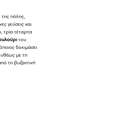
d της πόλης,
ες γεύσεις και
, τρία τέταρτα
ουλούρι
του
 όποιος δοκιμάσει
ευθέως με τη
από τη βυζαντινή