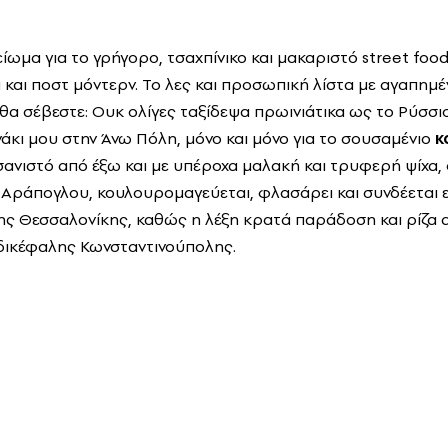
είωμα για το γρήγορο, τσαχπίνικο και μακαριστό street foo
και ποστ μόντερν. Το λες και προσωπική λίστα με αγαπημέν
θα σέβεστε: Ουκ ολίγες ταξίδεψα πρωινιάτικα ως το Ρύσσιο
άκι μου στην Άνω Πόλη, μόνο και μόνο για το σουσαμένιο
κ
σανιστό από έξω και με υπέροχα μαλακή και τρυφερή ψίχα,
υ Αράπογλου, κουλουρομαγεύεται, φλασάρει και συνδέεται 
της Θεσσαλονίκης, καθώς η λέξη κρατά παράδοση και ρίζα 
δικέφαλης Κωνσταντινούπολης.