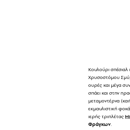
Κουλούρι σπέσιαλ κ
Χρυσοστόμου Σμύρν
ουρές και μέγα συ
σπάει και στην πρ
μεταμοντέρνα (και
εκμαυλιστική φοκά
ιερής τριπλέτας
Μ
Φράγκων
.