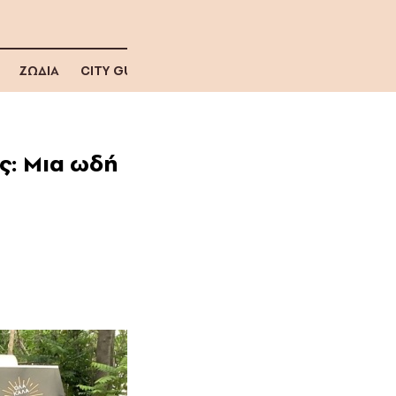
ΖΩΔΙΑ
CITY GUIDE
ς: Μια ωδή