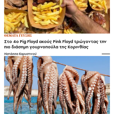
ΘΕΜΑΤΑ ΓΕΥΣΗΣ
Στο 4ο Pig Floyd ακούς Pink Floyd τρώγοντας την
πιο διάσημη γουρνοπούλα της Κορινθίας
Νατάσσα Καρυστινού