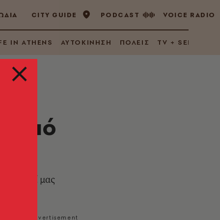
ΩΔΙΑ
CITY GUIDE
PODCAST
VOICE RADIO
FE IN ATHENS
ΑΥΤΟΚΙΝΗΣΗ
ΠΟΛΕΙΣ
TV + SERIES
ς από
νται μαζί μας