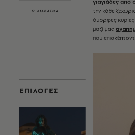
γιαγιάδες από 
την κάθε ξεχωρι
5’ ΔΙΑΒΑΣΜΑ
όμορφες κυρίες.
μαζί μας
αγαπημ
που επισκέπτοντα
EΠΙΛΟΓΈΣ