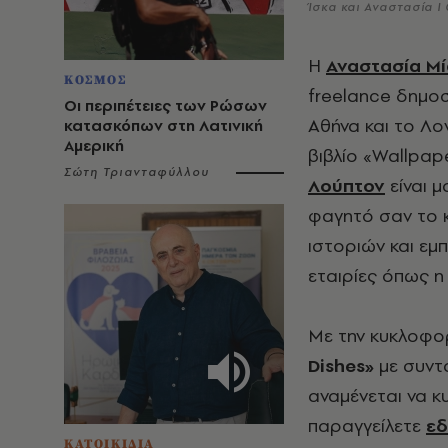
Ίσκα και Αναστασία I
H
Αναστασία Μ
ΚΟΣΜΟΣ
freelance δημοσ
Οι περιπέτειες των Ρώσων
Αθήνα και το Λο
κατασκόπων στη Λατινική
Αμερική
βιβλίο «Wallpap
Σώτη Τριανταφύλλου
Λούπτον
είναι μ
φαγητό σαν το κ
ιστοριών και εμπ
εταιρίες όπως η 
Με την κυκλοφο
Dishes»
με συντα
αναμένεται να κ
παραγγείλετε
ε
ΚΑΤΟΙΚΙΔΙΑ