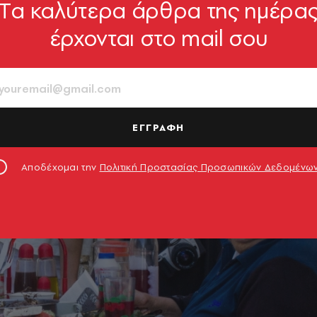
Tα καλύτερα άρθρα της ημέρα
έρχονται στο mail σου
ΕΓΓΡΑΦΗ
Αποδέχομαι την
Πολιτική Προστασίας Προσωπικών Δεδομένω