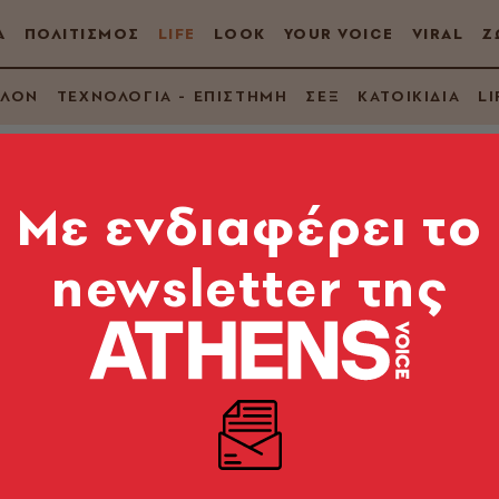
Α
ΠΟΛΙΤΙΣΜΟΣ
LIFE
LOOK
YOUR VOICE
VIRAL
Ζ
ΛΛΟΝ
ΤΕΧΝΟΛΟΓΙΑ - ΕΠΙΣΤΗΜΗ
ΣΕΞ
ΚΑΤΟΙΚΙΔΙΑ
LI
Mε ενδιαφέρει το
newsletter της
αγιαδίστικες συνταγέ
ία και το Τελ Αβίβ, η Αναστασία και η Ίσκα μοιράζο
υ κάθε τόπου.