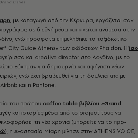
 Grand Dishes
ίαρη
, με καταγωγή από την Κέρκυρα, εργάζεται σαν
ιογράφος σε διεθνή μέσα και κινείται ανάμεσα στην
νδίνο, ενώ πρόσφατα επιμελήθηκε το ταξιδιωτικό
er* City Guide Athens» των εκδόσεων Phaidon. Η
Ίσκ
αγείρισσα και creative director στο Λονδίνο, με το
ύριο «όχημα» για δημιουργία και αφήγηση νέων
ειριών, ενώ έχει βραβευθεί για τη δουλειά της με
Airbnb και η Pantone.
ρία του πρώτου
coffee table βιβλίου «Grand
γές και ιστορίες μέσα από το project τους να
υκλοφορήσει τη νέα χρονιά (μπορείτε να το προ-
δώ
), η Αναστασία Μίαρη μίλησε στην ATHENS VOICE,