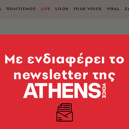
Α
ΠΟΛΙΤΙΣΜΟΣ
LIFE
LOOK
YOUR VOICE
VIRAL
Ζ
το street food
Mε ενδιαφέρει το
s: Το μπεργκεράδικο
ανένα άλλο
newsletter της
κο. Είναι ένα στέκι ανοιχτό για όλους.