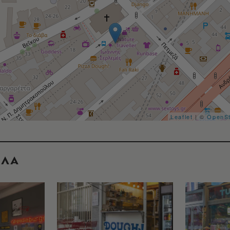
Leaflet
| ©
OpenS
ΟΛΑ