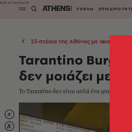
FORUM
ΕΠΙΚΑΙΡΟΤΗΤ
23 στέκια της Αθήνας με ακαταμάχη
Tarantino Burger
δεν μοιάζει με κ
Το Tarantino δεν είναι απλά ένα μπεργκεράδι