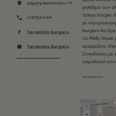
Δημητρακοπούλου 17
μπλέξιμο των υ
τέλειο
burger
.
2109221659
με σιγομαγειρε
burgers
θα βρει
Tarantino burgers
το
Philly
Steak
κρεμμύδια,
che
Tarantino burgers
Συνοδεύεις με 
παράδοση στη… 
+
-