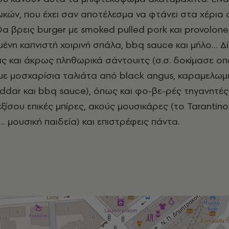
λικών, που έχει σαν αποτέλεσμα να φτάνει στα χέρια
 Θα βρεις
burger
με
smoked
pulled
pork
και
provolone
μένη καπνιστή χοιρινή σπάλα,
bbq
sauce
και μήλο… Δ
ς και άκρως πληθωρικά σάντουιτς (σ.σ. δοκίμασε 
με μοσχαρίσια ταλιάτα από
black
angus
, καραμελωμ
ddar
και
bbq
sauce
), όπως και φο-βε-ρές τηγανητές
εξίσου επικές μπίρες, ακούς μουσικάρες (το
Tarantino
μουσική παιδεία) και επιστρέφεις πάντα.