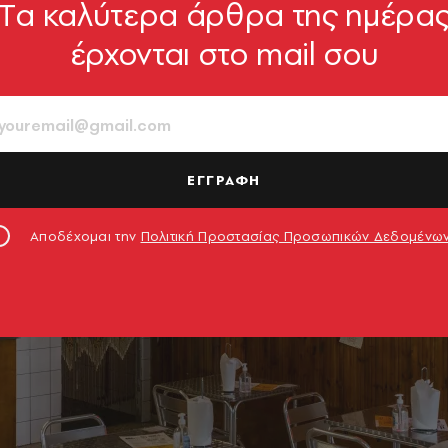
Tα καλύτερα άρθρα της ημέρα
έρχονται στο mail σου
ΕΓΓΡΑΦΗ
Αποδέχομαι την
Πολιτική Προστασίας Προσωπικών Δεδομένω