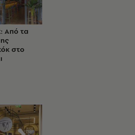
: Από τα
της
όκ στο
ι