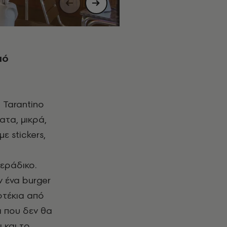
πό
p
Tarantino
ατα, μικρά,
 με
stickers
,
κεράδικο.
υν ένα
burger
φτέκια από
α που δεν θα
 και το