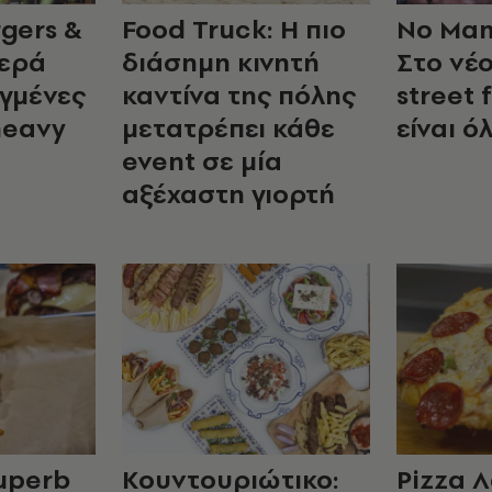
gers &
Food Truck: Η πιο
No Mam
μερά
διάσημη κινητή
Στο νέο
αγμένες
καντίνα της πόλης
street 
heavy
μετατρέπει κάθε
είναι ό
event σε μία
αξέχαστη γιορτή
Superb
Κουντουριώτικο:
Pizza Λ