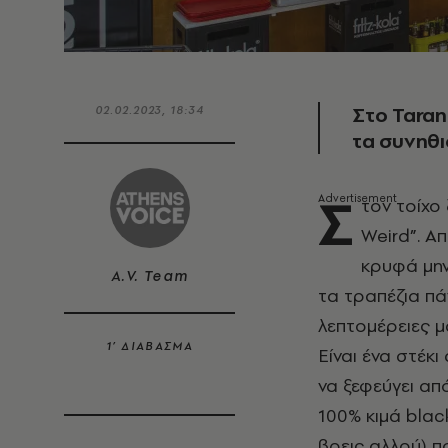
Στο Taran
02.02.2023, 18:34
τα συνηθ
Σ
τον τοίχο
Weird
”. Α
κρυφά μην
A.V. Team
τα τραπέζια πά
λεπτομέρειες 
1’ ΔΙΑΒΑΣΜΑ
Είναι ένα στέκ
να ξεφεύγει απ
100% κιμά
blac
βρεις αλλού) π