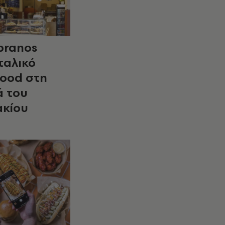
pranos
Ιταλικό
food στη
ά του
κίου