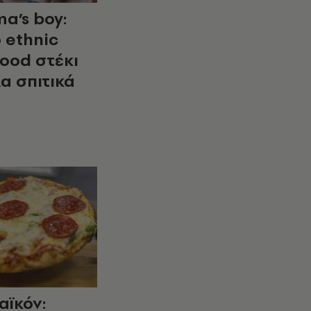
a’s boy:
 ethnic
food στέκι
λα σπιτικά
αϊκόν: