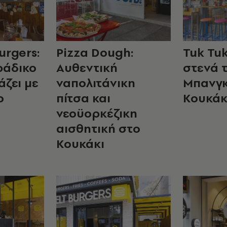
urgers:
Pizza Dough:
Tuk Tuk
ράδικο
Αυθεντική
στενά 
άζει με
ναπολιτάνικη
Μπανγκ
ο
πίτσα και
Κουκάκ
νεοϋορκέζικη
αισθητική στο
Κουκάκι