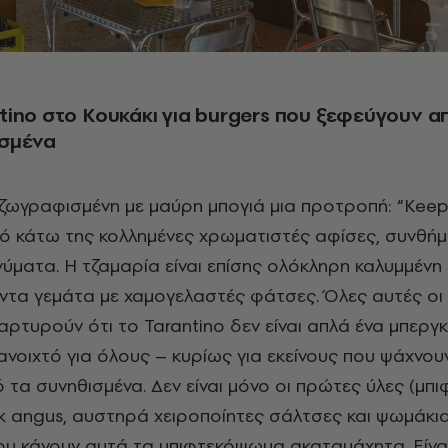
tino στο Κουκάκι για burgers που ξεφεύγουν α
ισμένα
 ζωγραφισμένη με μαύρη μπογιά μια προτροπή: “
Kee
πό κάτω της κολλημένες χρωματιστές αφίσες, συνθήμ
ύματα. Η τζαμαρία είναι επίσης ολόκληρη καλυμμένη
ντα γεμάτα με χαμογελαστές φάτσες. Όλες αυτές οι
μαρτυρούν ότι το
Tarantino
δεν είναι απλά ένα μπεργ
ι ανοιχτό για όλους – κυρίως για εκείνους που ψάχνο
ό τα συνηθισμένα. Δεν είναι μόνο οι πρώτες ύλες (μπι
k
angus
, αυστηρά χειροποίητες σάλτσες και ψωμάκι
ου κάνουν αυτά τα μπιφτεκόψωμα ακαταμάχητα. Είναι