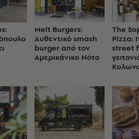
es:
Melt Burgers:
The So
τόπουλο
Aυθεντικό smash
Pizza: 
ει
burger από τον
street 
Αμερικάνικο Νότο
γειτονι
Κολωνα