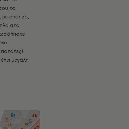
 σου το
, με
chorizo
,
ίπλα στα
οπωσδήποτε
ένα
 πατάτες!
έχει μεγάλη