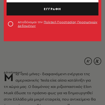
ΕΓΓΡΑΦΗ
Αποδέχομαι την
Πολιτική Προστασίας Προσωπικών
Δεδομένων
Μ
ία -από μήνες- διαφαινόμενη ενέργεια της
αμερικανικής Tesla είχε αίσια κατάληξη για
τη χώρα μας. Ο δαιμόνιος και ριζοσπαστικός Elon
Musk έδωσε το πράσινο φως για να δημιουργηθεί
στην Ελλάδα μία μικρή εταιρεία, που αντικείμενο θα