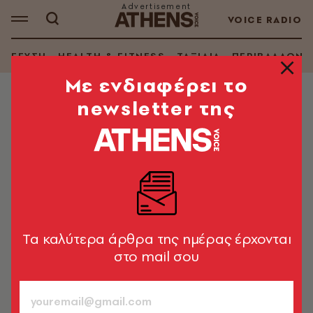
VOICE RADIO
ΓΕΥΣΗ
HEALTH & FITNESS
ΤΑΞΙΔΙΑ
ΠΕΡΙΒΑΛΛΟΝ
Mε ενδιαφέρει το
newsletter της
ΑΥΤΟΚΙΝΗΣΗ
Η Tesla στην Ελλάδα!
Ποια είναι η ουσιαστική σημασία της ενέργειας
Θωμάς K. Ευθυμίου
26.02.2018, 18:45
2’ ΔΙΑΒΑΣΜΑ
Tα καλύτερα άρθρα της ημέρας έρχονται
στο mail σου