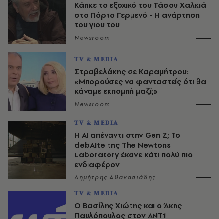
Κάηκε το εξοχικό του Τάσου Χαλκιά
στο Πόρτο Γερμενό - Η ανάρτηση
του γιου του
Newsroom
TV & MEDIA
Στραβελάκης σε Καραμήτρου:
«Μπορούσες να φανταστείς ότι θα
κάναμε εκπομπή μαζί;»
Newsroom
TV & MEDIA
Η AI απέναντι στην Gen Z; Το
debAIte της The Newtons
Laboratory έκανε κάτι πολύ πιο
ενδιαφέρον
Δημήτρης Αθανασιάδης
TV & MEDIA
Ο Βασίλης Χιώτης και ο Άκης
Παυλόπουλος στον ΑΝΤ1