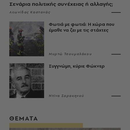
Σενάρια πολιτικής συνέχειας ή αλλαγής;
Λεωνίδας Καστανάς
Φωτιά με φωτιά: Η χώρα που
έμαθε να ζει με τις στάχτες
Μυρτώ Τσουμαλάκου
Συγγνώμη, κύριε Φώκνερ
Ντίνα Σαρακηνού
ΘΕΜΑΤΑ