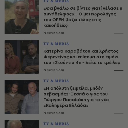
TV & MEDIA
«Θα βγάλω σε βίντεο γιατί γέλασε η
συνάδελφος» - Ο μετεωρολόγος
του OPEN βάζει τέλος στις
κακοήθειες
Newsroom
TV & MEDIA
Κατερίνα Καραβάτου και Χρήστος
Φερεντίνος και επίσημα στο τιμόνι
του «Στούντιο 4» - Δείτε το τρέιλερ
Newsroom
TV & MEDIA
«Η απόλυτη ξεφτίλα, μηδέν
σεβασμός»: Ξεσπά ο γιος του
Γιώργου Παπαδάκη για το νέο
«Καλημέρα Ελλάδα»
Newsroom
TV & MEDIA