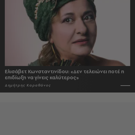
Ελισάβετ Κωνσταντινίδου: «Δεν τελειώνει ποτέ η
επιδίωξη να γίνεις καλύτερος»
Δημήτρης Καραθάνος