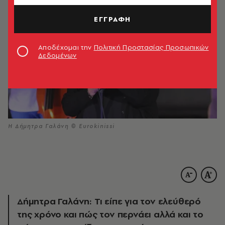
ΕΓΓΡΑΦΗ
Αποδέχομαι την
Πολιτική Προστασίας Προσωπικών
Δεδομένων
Η Δήμητρα Γαλάνη © Eurokinissi
Δήμητρα Γαλάνη: Τι είπε για τον ελεύθερό
της χρόνο και πώς τον περνάει αλλά και το