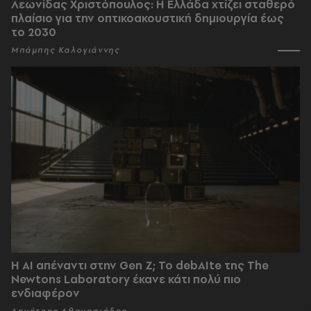
Λεωνίδας Χριστόπουλος: Η Ελλάδα χτίζει σταθερό
πλαίσιο για την οπτικοακουστική δημιουργία έως
το 2030
Μπάμπης Καλογιάννης
Η AI απέναντι στην Gen Z; Το debAIte της The
Newtons Laboratory έκανε κάτι πολύ πιο
ενδιαφέρον
Δημήτρης Αθανασιάδης