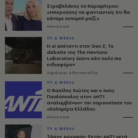
Στραβελάκης σε Καραμήτρου:
«Μπορούσες να φανταστείς ότι θα
κάναμε εκπομπή μαζί;»
Newsroom
TV & MEDIA
Η AI απέναντι στην Gen Z; Το
debAIte της The Newtons
Laboratory έκανε κάτι πολύ πιο
ενδιαφέρον
Δημήτρης Αθανασιάδης
TV & MEDIA
Ο Βασίλης Χιώτης και ο Άκης
Παυλόπουλος στον ΑΝΤ1
αναλαμβάνουν την παρουσίαση του
«Καλημέρα Ελλάδα»
Newsroom
TV & MEDIA
Τάσος Αρνιακός: Εκτός ΑΝΤ1 μετά