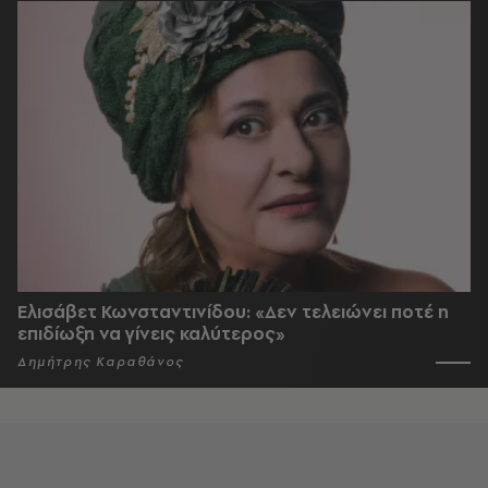
Ελισάβετ Κωνσταντινίδου: «Δεν τελειώνει ποτέ η
επιδίωξη να γίνεις καλύτερος»
Δημήτρης Καραθάνος