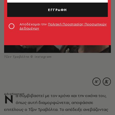
ΕΓΓΡΑΦΗ
Αποδέχομαι την
Πολιτική Προστασίας Προσωπικών
Δεδομένων
Τζον Τραβόλτα © instagram
Ν
α συμβιβαστεί με τον χρόνο και την εικόνα του,
όπως αυτή διαμορφώνεται, αποφάσισε
επιτέλους ο Τζον Τραβόλτα. Το απέδειξε ανεβάζοντας