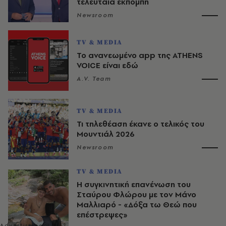
τελευταία εκπομπή
Newsroom
TV & MEDIA
Το ανανεωμένο app της ATHENS
VOICE είναι εδώ
A.V. Team
TV & MEDIA
Τι τηλεθέαση έκανε ο τελικός του
Μουντιάλ 2026
Newsroom
TV & MEDIA
Η συγκινητική επανένωση του
Σταύρου Φλώρου με τον Μάνο
Μαλλιαρό - «Δόξα τω Θεώ που
επέστρεψες»