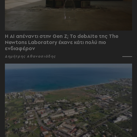
Η AI απέναντι στην Gen Z; Το debAIte της The
Newtons Laboratory έκανε κάτι πολύ πιο
ενδιαφέρον
Δημήτρης Αθανασιάδης