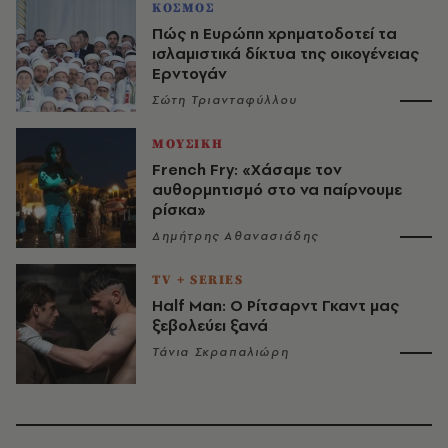
ΚΟΣΜΟΣ
Πώς η Ευρώπη χρηματοδοτεί τα
ισλαμιστικά δίκτυα της οικογένειας
Ερντογάν
Σώτη Τριανταφύλλου
ΜΟΥΣΙΚΗ
French Fry: «Χάσαμε τον
αυθορμητισμό στο να παίρνουμε
ρίσκα»
Δημήτρης Αθανασιάδης
TV + SERIES
Half Man: Ο Ρίτσαρντ Γκαντ μας
ξεβολεύει ξανά
Τάνια Σκραπαλιώρη