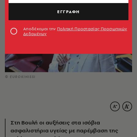
ΕΓΓΡΑΦΗ
Αποδέχομαι την
Πολιτική Προστασίας Προσωπικών
Δεδομένων
© EUROKINISSI
Στη Βουλή οι αυξήσεις στα ισόβια
ασφαλιστήρια υγείας με παρέμβαση της