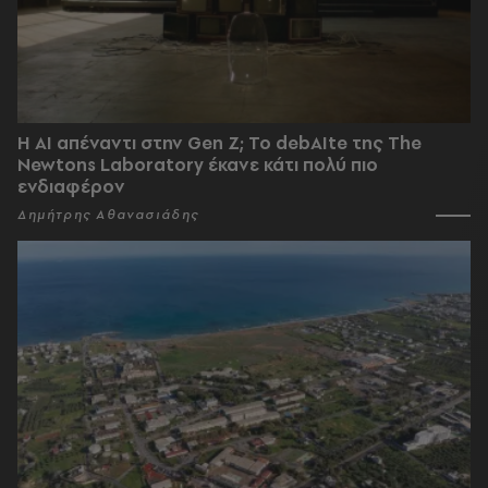
Η AI απέναντι στην Gen Z; Το debAIte της The
Newtons Laboratory έκανε κάτι πολύ πιο
ενδιαφέρον
Δημήτρης Αθανασιάδης