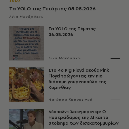
YOLO
Τα YOLO της Τετάρτης 05.08.2026
Λίνα Μανδράκου
Τα YOLO της Πέμπτης
06.08.2026
Λίνα Μανδράκου
Στο 4ο Pig Floyd ακούς Pink
Floyd τρώγοντας την πιο
διάσημη γουρνοπούλα της
Κορινθίας
Νατάσσα Καρυστινού
Λέοπολντ Άσενμπρενερ: Ο
Νοστράδαμος της AI και το
στοίχημα των δισεκατομμυρίων