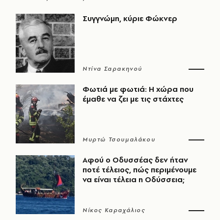
Συγγνώμη, κύριε Φώκνερ
Ντίνα Σαρακηνού
Φωτιά με φωτιά: Η χώρα που
έμαθε να ζει με τις στάχτες
Μυρτώ Τσουμαλάκου
Αφού ο Οδυσσέας δεν ήταν
ποτέ τέλειος, πώς περιμένουμε
να είναι τέλεια η Οδύσσεια;
Νίκος Καραχάλιος