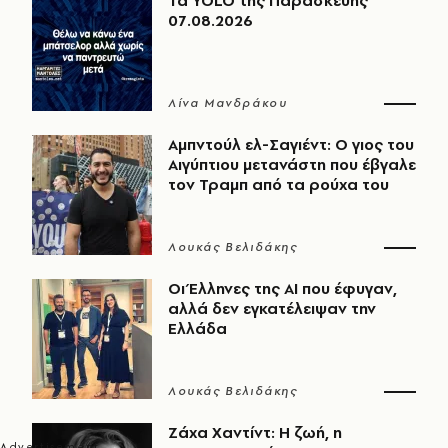
Τα YOLO της Παρασκευής
07.08.2026
Λίνα Μανδράκου
Αμπντούλ ελ-Σαγιέντ: Ο γιος του
Αιγύπτιου μετανάστη που έβγαλε
τον Τραμπ από τα ρούχα του
Λουκάς Βελιδάκης
Οι Έλληνες της ΑΙ που έφυγαν,
αλλά δεν εγκατέλειψαν την
Ελλάδα
Λουκάς Βελιδάκης
Ζάχα Χαντίντ: Η ζωή, η