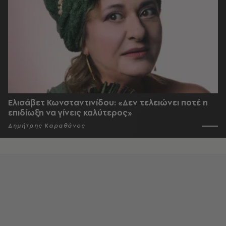
Ελισάβετ Κωνσταντινίδου: «Δεν τελειώνει ποτέ η
επιδίωξη να γίνεις καλύτερος»
Δημήτρης Καραθάνος