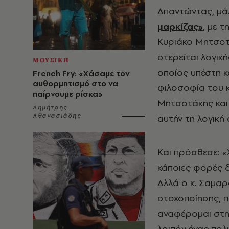
Απαντώντας, μά
μαρκίζας»
, με 
Κυριάκο Μητσοτ
στερείται λογικ
ΜΟΥΣΙΚΗ
οποίος υπέστη κ
French Fry: «Χάσαμε τον
αυθορμητισμό στο να
φιλοσοφία του κ
παίρνουμε ρίσκα»
Μητσοτάκης και
Δημήτρης
Αθανασιάδης
αυτήν τη λογική 
Και πρόσθεσε: «
κάποιες φορές δ
Αλλά ο κ. Σαμαρ
στοχοποίησης, π
αναφέρομαι στη 
λοιπόν ένας πολι