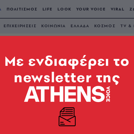
Α
ΠΟΛΙΤΙΣΜΟΣ
LIFE
LOOK
YOUR VOICE
VIRAL
Ζ
ΕΠΙΧΕΙΡΗΣΕΙΣ
ΚΟΙΝΩΝΙΑ
ΕΛΛΑΔΑ
ΚΟΣΜΟΣ
TV &
Mε ενδιαφέρει το
newsletter της
άκη σε Σαμαρά για 
με Μητσοτάκη
τάκη