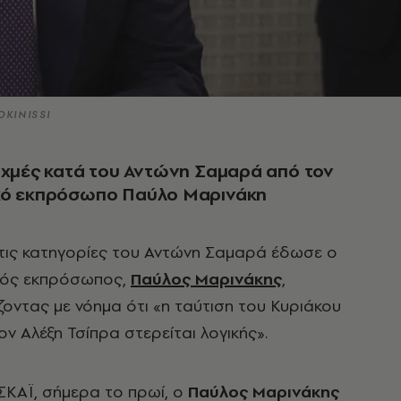
OKINISSI
ιχμές κατά του Αντώνη Σαμαρά από τον
κό εκπρόσωπο Παύλο Μαρινάκη
τις κατηγορίες του Αντώνη Σαμαρά έδωσε ο
κός εκπρόσωπος,
Παύλος Μαρινάκης
,
οντας με νόημα ότι «η ταύτιση του Κυριάκου
ν Αλέξη Τσίπρα στερείται λογικής».
ΣΚΑΪ, σήμερα το πρωί, ο
Παύλος Μαρινάκης