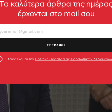
Tα καλύτερα άρθρα της ημέρα
έρχονται στο mail σου
ΕΓΓΡΑΦΗ
Αποδέχομαι την
Πολιτική Προστασίας Προσωπικών Δεδομένω