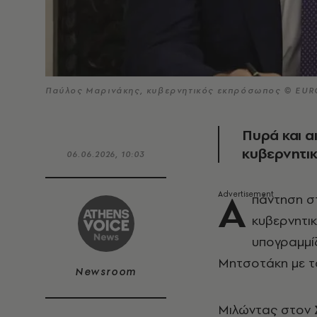
Παύλος Μαρινάκης, κυβερνητικός εκπρόσωπος © EUR
Πυρά και α
κυβερνητι
06.06.2026, 10:03
Α
πάντηση σ
κυβερνητι
υπογραμμίζ
Μητσοτάκη με το
Newsroom
Μιλώντας στον 