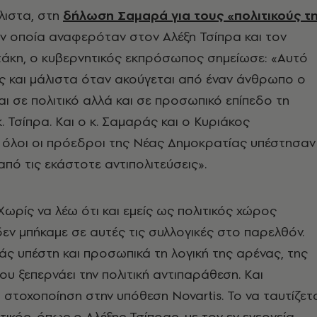
λιστα, στη
δήλωση Σαμαρά για τους «πολιτικούς τ
την οποία αναφερόταν στον Αλέξη Τσίπρα και τον
άκη, ο κυβερνητικός εκπρόσωπος σημείωσε: «Αυτό
ής και μάλιστα όταν ακούγεται από έναν άνθρωπο ο
αι σε πολιτικό αλλά και σε προσωπικό επίπεδο τη
. Τσίπρα. Και ο κ. Σαμαράς και ο Κυριάκος
 όλοι οι πρόεδροι της Νέας Δημοκρατίας υπέστησαν
από τις εκάστοτε αντιπολιτεύσεις».
Χωρίς να λέω ότι και εμείς ως πολιτικός χώρος
εν μπήκαμε σε αυτές τις συλλογικές στο παρελθόν.
άς υπέστη και προσωπικά τη λογική της αρένας, της
ου ξεπερνάει την πολιτική αντιπαράθεση. Και
στοχοποίηση στην υπόθεση Novartis. Το να ταυτίζετ
τικός, όπως ο Αλέξης Τσίπρας, με τον εν ενεργεία