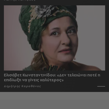
Ελισάβετ Κωνσταντινίδου: «Δεν τελειώνει ποτέ η
επιδίωξη να γίνεις καλύτερος»
Δημήτρης Καραθάνος