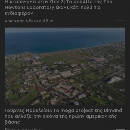
Η AI απέναντι στην Gen Z; Το debAIte της The
Newtons Laboratory έκανε κάτι πολύ πιο
ενδιαφέρον
Δημήτρης Αθανασιάδης
Γούρνες Ηρακλείου: To mega project της Dimand
που αλλάζει την εικόνα της πρώην αμερικανικής
βάσης
Γιάννης Μαντζίκος