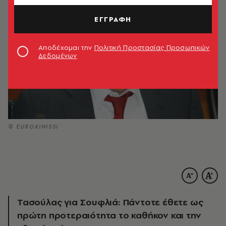
ΕΓΓΡΑΦΗ
Αποδέχομαι την
Πολιτική Προστασίας Προσωπικών
Δεδομένων
© EUROKINISSI
Τασούλας για Σουφλιά: Πάντοτε έθετε ως
πρώτη προτεραιότητα το καθήκον και την