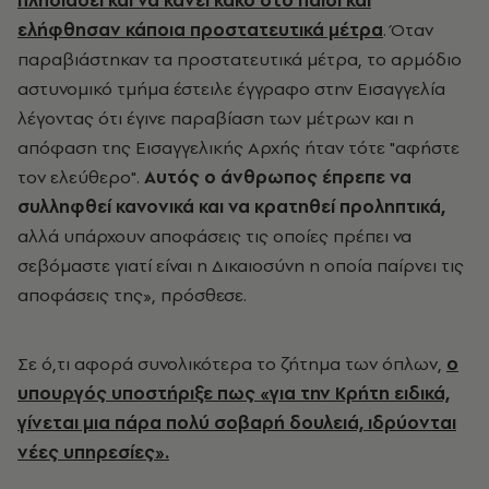
πλησιάσει και να κάνει κακό στο παιδί και
ελήφθησαν κάποια προστατευτικά μέτρα
. Όταν
παραβιάστηκαν τα προστατευτικά μέτρα, το αρμόδιο
αστυνομικό τμήμα έστειλε έγγραφο στην Εισαγγελία
λέγοντας ότι έγινε παραβίαση των μέτρων και η
απόφαση της Εισαγγελικής Αρχής ήταν τότε "αφήστε
τον ελεύθερο".
Αυτός ο άνθρωπος έπρεπε να
συλληφθεί κανονικά και να κρατηθεί προληπτικά,
αλλά υπάρχουν αποφάσεις τις οποίες πρέπει να
σεβόμαστε γιατί είναι η Δικαιοσύνη η οποία παίρνει τις
αποφάσεις της», πρόσθεσε.
Σε ό,τι αφορά συνολικότερα το ζήτημα των όπλων,
ο
υπουργός υποστήριξε πως «για την Κρήτη ειδικά,
γίνεται μια πάρα πολύ σοβαρή δουλειά, ιδρύονται
νέες υπηρεσίες».