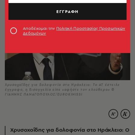
ΕΓΓΡΑΦΗ
Αποδέχομαι την
Πολιτική Προστασίας Προσωπικών
Δεδομένων
Χρυσοχοΐδης για δολοφονία στο Ηράκλειο: Το ΑΤ έστειλε
έγγραφο, η Εισαγγελία είπε «αφήστε τον ελεύθερο» ©
ΓΙΑΝΝΗΣ ΠΑΝΑΓΟΠΟΥΛΟΣ/EUROKINISSI
Χρυσοχοΐδης για δολοφονία στο Ηράκλειο: Ο