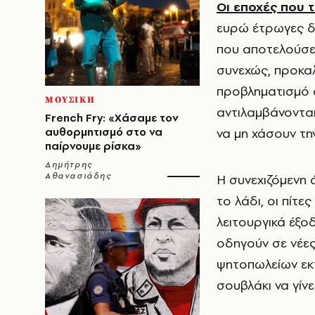
Οι εποχές που 
ευρώ έτρωγες δύ
που αποτελούσε 
συνεχώς, προκα
προβληματισμό σ
ΜΟΥΣΙΚΗ
αντιλαμβάνονται
French Fry: «Χάσαμε τον
αυθορμητισμό στο να
να μη χάσουν τη
παίρνουμε ρίσκα»
Δημήτρης
Αθανασιάδης
Η συνεχιζόμενη 
το λάδι, οι πίτε
λειτουργικά έξο
οδηγούν σε νέες
ψητοπωλείων εκτ
σουβλάκι να γίνε