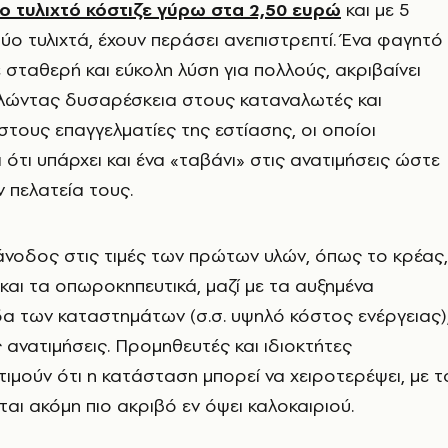
το τυλιχτό κόστιζε γύρω στα 2,50 ευρώ
και με 5
ο τυλιχτά, έχουν περάσει ανεπιστρεπτί. Ένα φαγητό
σταθερή και εύκολη λύση για πολλούς, ακριβαίνει
λώντας δυσαρέσκεια στους καταναλωτές και
τους επαγγελματίες της εστίασης, οι οποίοι
 ότι υπάρχει και ένα «ταβάνι» στις ανατιμήσεις ώστε
ν πελατεία τους.
άνοδος στις τιμές των πρώτων υλών, όπως το κρέας,
ς και τα οπωροκηπευτικά, μαζί με τα αυξημένα
δα των καταστημάτων (σ.σ. υψηλό κόστος ενέργειας)
 ανατιμήσεις. Προμηθευτές και ιδιοκτήτες
ιμούν ότι η κατάσταση μπορεί να χειροτερέψει, με τ
ται ακόμη πιο ακριβό εν όψει καλοκαιριού.