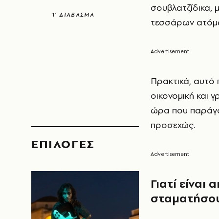
σουβλατζίδικα, 
1’ ΔΙΑΒΑΣΜΑ
τεσσάρων ατόμω
Πρακτικά, αυτό π
οικονομική και γ
ώρα που παράγο
προσεχώς.
EΠΙΛΟΓΈΣ
Γιατί είναι
σταματήσου