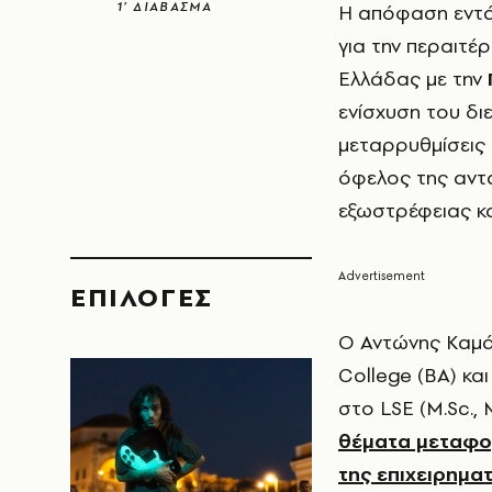
1’ ΔΙΑΒΑΣΜΑ
Η απόφαση εντά
για την περαιτέ
Ελλάδας με την
ενίσχυση του δι
μεταρρυθμίσεις 
όφελος της αντα
εξωστρέφειας κα
EΠΙΛΟΓΈΣ
Ο Αντώνης Καμά
College (ΒΑ) και
στο LSE (M.Sc., M
θέματα μεταφορ
της επιχειρηματ