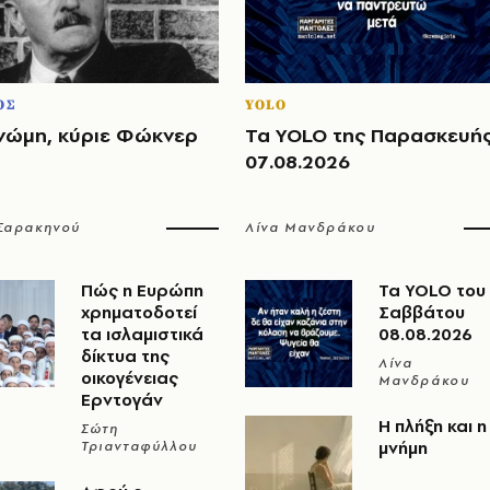
ΟΣ
YOLO
νώμη, κύριε Φώκνερ
Τα YOLO της Παρασκευή
07.08.2026
 Σαρακηνού
Λίνα Μανδράκου
Πώς η Ευρώπη
Τα YOLO του
χρηματοδοτεί
Σαββάτου
τα ισλαμιστικά
08.08.2026
δίκτυα της
Λίνα
οικογένειας
Μανδράκου
Ερντογάν
Η πλήξη και η
Σώτη
μνήμη
Τριανταφύλλου