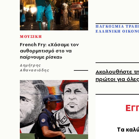
ΠΑΓΚΟΣΜΙΑ ΤΡΑΠ
ΕΛΛΗΝΙΚΗ ΟΙΚΟΝ
ΜΟΥΣΙΚΗ
French Fry: «Χάσαμε τον
αυθορμητισμό στο να
παίρνουμε ρίσκα»
Δημήτρης
Αθανασιάδης
Ακολουθήστε τη
πρώτοι για όλες
Ε
Γ
Tα καλύ