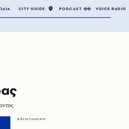
ΩΔΙΑ
CITY GUIDE
PODCAST
VOICE RADIO
ρας
οντος