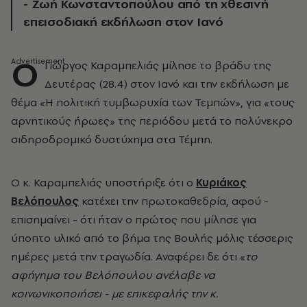
- Ζωή Κωνσταντοπούλου από τη χθεσινή
επεισοδιακή εκδήλωση στον Ιανό
Ο
Γιώργος Καραμπελιάς μίλησε το βράδυ της
Δευτέρας (28.4) στον Ιανό και την εκδήλωση με
θέμα
«Η πολιτική τυμβωρυχία των Τεμπών», για «τους
αρνητικούς ήρωες» της περιόδου μετά το πολύνεκρο
σιδηροδρομικό δυστύχημα στα Τέμπη.
Ο κ. Καραμπελιάς υποστήριξε ότι ο
Κυριάκος
Βελόπουλος
κατέχει την πρωτοκαθεδρία, αφού -
επισημαίνει - ότι ήταν ο πρώτος που μίλησε για
ύποπτο υλικό από το βήμα της Βουλής μόλις τέσσερις
ημέρες μετά την τραγωδία. Αναφέρει δε ότι «
το
αφήγημα του Βελόπουλου ανέλαβε να
κοινωνικοποιήσει - με επικεφαλής την κ.