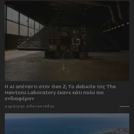
Η AI απέναντι στην Gen Z; Το debAIte της The
Newtons Laboratory έκανε κάτι πολύ πιο
ενδιαφέρον
Δημήτρης Αθανασιάδης