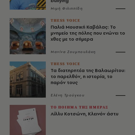
bullying
Μιμή Φιλιππίδη
THESS VOICE
Παλιά Μουσική Καβάλας: Το
μνημείο της πόλης που ενώνει το
χθες με το σήμερα
Μανίνα Ζουμπουλάκη
THESS VOICE
Τα διατηρητέα της Βαλαωρίτου:
το παρελθόν, η ιστορία, το
παρόν τους
Ελένη Τρούγκου
ΤΟ ΠΟΙΗΜΑ ΤΗΣ ΗΜΕΡΑΣ
Λίλλυ Κοτσώνη, Κλεινόν άστυ