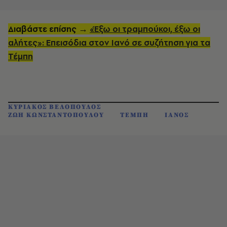
Διαβάστε επίσης →
«Έξω οι τραμπούκοι, έξω οι
αλήτες»: Επεισόδια στον Ιανό σε συζήτηση για τα
Τέμπη
ΚΥΡΙΑΚΟΣ ΒΕΛΟΠΟΥΛΟΣ
ΖΩΗ ΚΩΝΣΤΑΝΤΟΠΟΥΛΟΥ
ΤΕΜΠΗ
ΙΑΝΟΣ