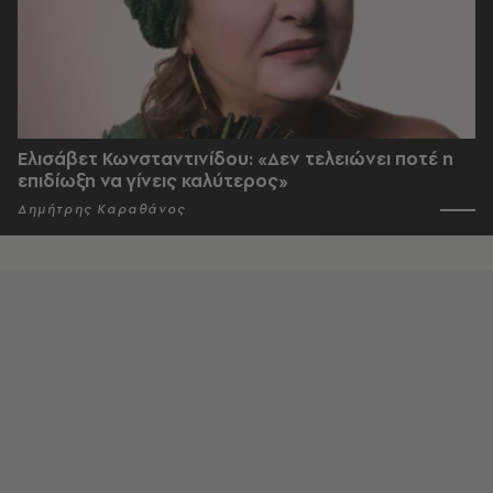
Ελισάβετ Κωνσταντινίδου: «Δεν τελειώνει ποτέ η
επιδίωξη να γίνεις καλύτερος»
Δημήτρης Καραθάνος