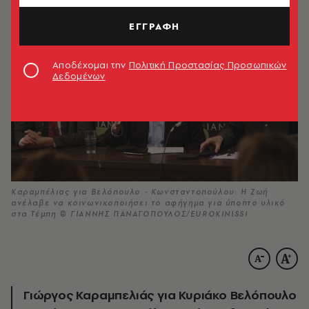
ΕΓΓΡΑΦΗ
Αποδέχομαι την
Πολιτική Προστασίας Προσωπικών
Δεδομένων
Καραμπέλιας για Βελόπουλο - Κωνσταντοπούλου: Η Ζωή
ανέλαβε να κοινωνικοποιήσει το αφήγημα για ύποπτο υλικό
στα Τέμπη © ΓΙΑΝΝΗΣ ΠΑΝΑΓΟΠΟΥΛΟΣ/EUROKINISSI
Γιώργος Καραμπελιάς για Κυριάκο Βελόπουλο