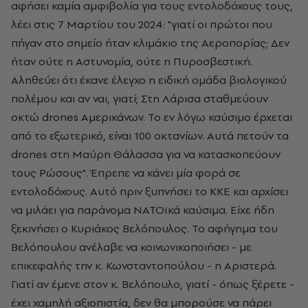
αφήσει καμία αμφιβολία για τους εντολοδόχους τους,
λέει στις 7 Μαρτίου του 2024: "γιατί οι πρώτοι που
πήγαν στο σημείο ήταν κλιμάκιο της Αεροπορίας; Δεν
ήταν ούτε η Αστυνομία, ούτε η Πυροσβεστική.
Αληθεύει ότι έκανε έλεγχο η ειδική ομάδα βιολογικού
πολέμου και αν ναι, γιατί; Στη Λάρισα σταθμεύουν
οκτώ drones Αμερικάνων. Το εν λόγω καύσιμο έρχεται
από το εξωτερικό, είναι 100 οκτανίων. Αυτά πετούν τα
drones στη Μαύρη Θάλασσα για να κατασκοπεύουν
τους Ρώσους". Έπρεπε να κάνει μία φορά σε
εντολοδόχους. Αυτό πριν ξυπνήσει το ΚΚΕ και αρχίσει
να μιλάει για παράνομα ΝΑΤΟϊκά καύσιμα. Είχε ήδη
ξεκινήσει ο Κυριάκος Βελόπουλος. Το αφήγημα του
Βελόπουλου ανέλαβε να κοινωνικοποιήσει - με
επικεφαλής την κ. Κωνσταντοπούλου - η Αριστερά.
Γιατί αν έμενε στον κ. Βελόπουλο, γιατί - όπως ξέρετε -
έχει χαμηλή αξιοπιστία, δεν θα μπορούσε να πάρει