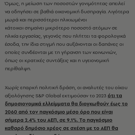
Όμως, η μείωση των ποσοστών γονιμότητας απειλεί
να οδηγήσει σε βαθιά οικονομική δυσπραγία. Λιγότερα
μωρά και περισσότεροι ηλικιωμένοι
κάτοικοι σημαίνει μικρότερο ποσοστό ατόμων σε
ηλικία εργασίας, γεγονός που πλήττει τα φορολογικά
έσοδα, την ίδια στιγμή που αυξάνονται οι δαπάνες οι
οποίες συνδέονται με τη γήρανση των κοινωνιών,
όπως οι κρατικές συντάξεις και η υγειονομική
περίθαλψη.
Χωρίς επαρκή πολιτική δράση, οι αναλυτές του οίκου
αξιολόγησης S&P Global εκτιμούσαν το 2023
ότι τα
δημοσιονομικά ελλείμματα θα διογκωθούν έως το
2060 από τον παγκόσμιο μέσο όρο που είναι
σήμερα 2,4% του ΑΕΠ, σε 9,1%. Το παγκόσμιο
καθαρό δημόσιο χρέος σε σχέση με το ΑΕΠ θα