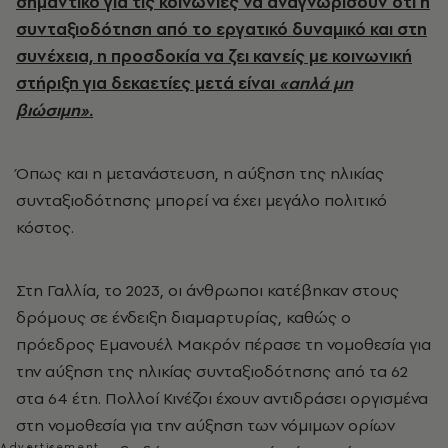
σημαντικό για τις κοινωνίες να αναγνωρίσουν ότι η
συνταξιοδότηση από το εργατικό δυναμικό και στη
συνέχεια, η προσδοκία να ζει κανείς με κοινωνική
στήριξη για δεκαετίες μετά είναι
«απλά μη
βιώσιμη».
Όπως και η μετανάστευση, η αύξηση της ηλικίας
συνταξιοδότησης μπορεί να έχει μεγάλο πολιτικό
κόστος.
Στη Γαλλία, το 2023, οι άνθρωποι κατέβηκαν στους
δρόμους σε ένδειξη διαμαρτυρίας, καθώς ο
πρόεδρος Εμανουέλ Μακρόν πέρασε τη νομοθεσία για
την αύξηση της ηλικίας συνταξιοδότησης από τα 62
στα 64 έτη. Πολλοί Κινέζοι έχουν αντιδράσει οργισμένα
στη νομοθεσία για την αύξηση των νόμιμων ορίων