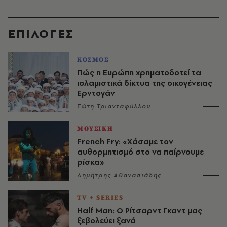
EΠΙΛΟΓΈΣ
ΚΟΣΜΟΣ
Πώς η Ευρώπη χρηματοδοτεί τα
ισλαμιστικά δίκτυα της οικογένειας
Ερντογάν
Σώτη Τριανταφύλλου
ΜΟΥΣΙΚΗ
French Fry: «Χάσαμε τον
αυθορμητισμό στο να παίρνουμε
ρίσκα»
Δημήτρης Αθανασιάδης
TV + SERIES
Half Man: Ο Ρίτσαρντ Γκαντ μας
ξεβολεύει ξανά