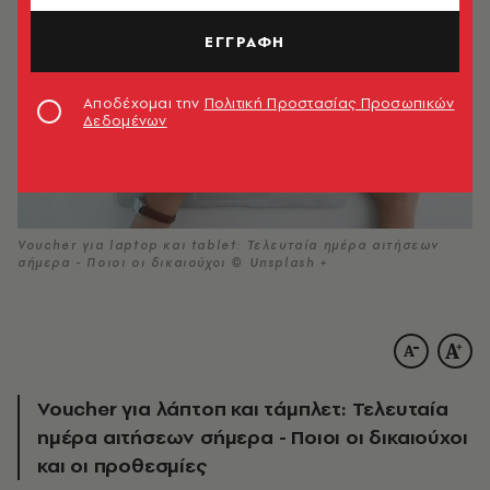
ΕΓΓΡΑΦΗ
Αποδέχομαι την
Πολιτική Προστασίας Προσωπικών
Δεδομένων
Voucher για laptop και tablet: Τελευταία ημέρα αιτήσεων
σήμερα - Ποιοι οι δικαιούχοι © Unsplash +
Voucher για λάπτοπ και τάμπλετ: Τελευταία
ημέρα αιτήσεων σήμερα - Ποιοι οι δικαιούχοι
και οι προθεσμίες