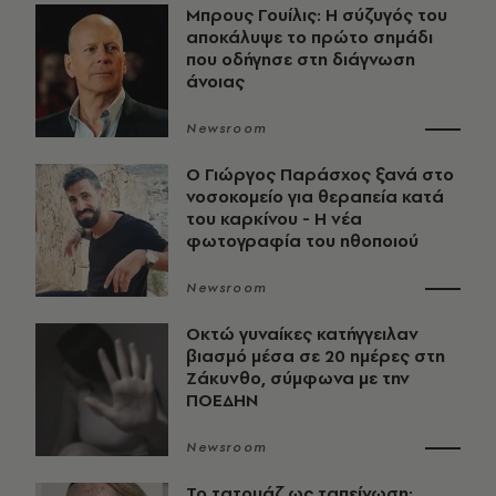
Μπρους Γουίλις: Η σύζυγός του
αποκάλυψε το πρώτο σημάδι
που οδήγησε στη διάγνωση
άνοιας
Newsroom
O Γιώργος Παράσχος ξανά στο
νοσοκομείο για θεραπεία κατά
του καρκίνου - Η νέα
φωτογραφία του ηθοποιού
Newsroom
Οκτώ γυναίκες κατήγγειλαν
βιασμό μέσα σε 20 ημέρες στη
Ζάκυνθο, σύμφωνα με την
ΠΟΕΔΗΝ
Newsroom
Το τατουάζ ως ταπείνωση: