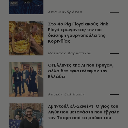
Λίνα Μανδράκου
Στο 4ο Pig Floyd ακούς Pink
Floyd τρώγοντας την πιο
διάσημη γουρνοπούλα της
Κορινθίας
Νατάσσα Καρυστινού
Οι Έλληνες της ΑΙ που έφυγαν,
αλλά δεν εγκατέλειψαν την
Ελλάδα
Λουκάς Βελιδάκης
Αμπντούλ ελ-Σαγιέντ: Ο γιος του
Αιγύπτιου μετανάστη που έβγαλε
τον Τραμπ από τα ρούχα του