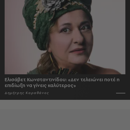
Ελισάβετ Κωνσταντινίδου: «Δεν τελειώνει ποτέ η
επιδίωξη να γίνεις καλύτερος»
Δημήτρης Καραθάνος