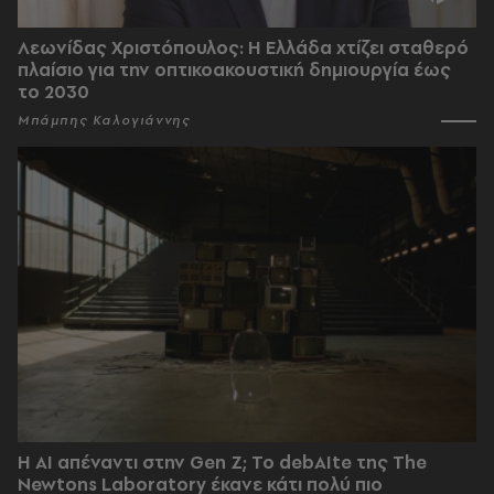
Λεωνίδας Χριστόπουλος: Η Ελλάδα χτίζει σταθερό
πλαίσιο για την οπτικοακουστική δημιουργία έως
το 2030
Μπάμπης Καλογιάννης
Η AI απέναντι στην Gen Z; Το debAIte της The
Newtons Laboratory έκανε κάτι πολύ πιο