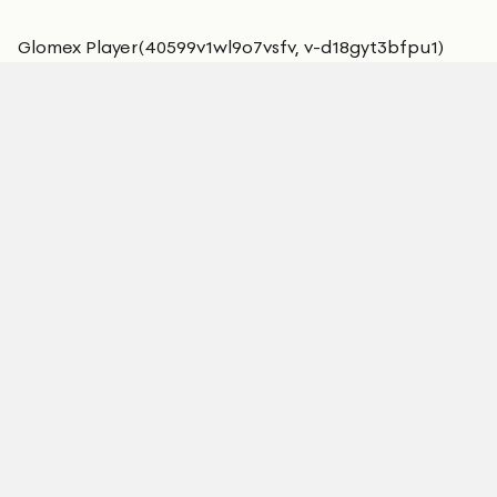
Glomex Player(40599v1wl9o7vsfv, v-d18gyt3bfpu1)