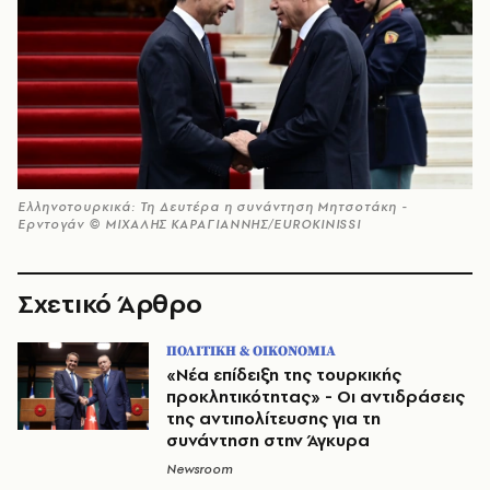
Ελληνοτουρκικά: Τη Δευτέρα η συνάντηση Μητσοτάκη -
Ερντογάν © ΜΙΧΑΛΗΣ ΚΑΡΑΓΙΑΝΝΗΣ/EUROKINISSI
Σχετικό Άρθρο
ΠΟΛΙΤΙΚΗ & ΟΙΚΟΝΟΜΙΑ
«Νέα επίδειξη της τουρκικής
προκλητικότητας» - Οι αντιδράσεις
της αντιπολίτευσης για τη
συνάντηση στην Άγκυρα
Newsroom