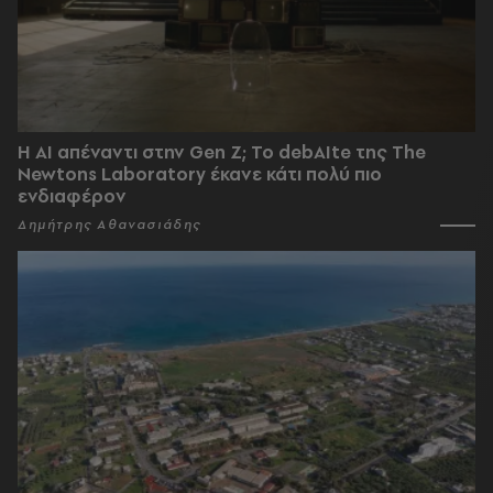
Η AI απέναντι στην Gen Z; Το debAIte της The
Newtons Laboratory έκανε κάτι πολύ πιο
ενδιαφέρον
Δημήτρης Αθανασιάδης