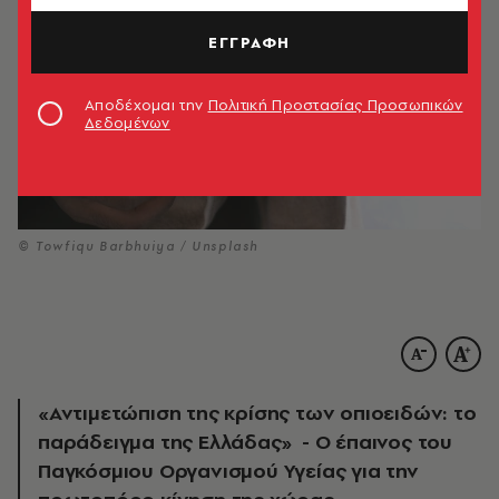
ΕΓΓΡΑΦΗ
Αποδέχομαι την
Πολιτική Προστασίας Προσωπικών
Δεδομένων
© Towfiqu Barbhuiya / Unsplash
«Αντιμετώπιση της κρίσης των οπιοειδών: το
παράδειγμα της Ελλάδας» - Ο έπαινος του
Παγκόσμιου Οργανισμού Υγείας για την