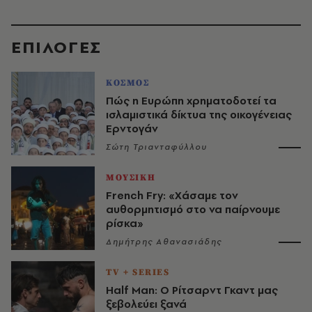
EΠΙΛΟΓΈΣ
ΚΟΣΜΟΣ
Πώς η Ευρώπη χρηματοδοτεί τα
ισλαμιστικά δίκτυα της οικογένειας
Ερντογάν
Σώτη Τριανταφύλλου
ΜΟΥΣΙΚΗ
French Fry: «Χάσαμε τον
αυθορμητισμό στο να παίρνουμε
ρίσκα»
Δημήτρης Αθανασιάδης
TV + SERIES
Half Man: Ο Ρίτσαρντ Γκαντ μας
ξεβολεύει ξανά