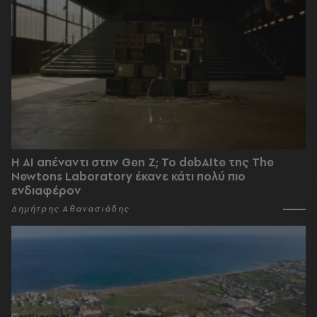
Η AI απέναντι στην Gen Z; Το debAIte της The
Newtons Laboratory έκανε κάτι πολύ πιο
ενδιαφέρον
Δημήτρης Αθανασιάδης