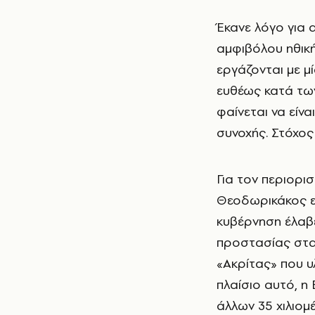
Έκανε λόγο για 
αμφιβόλου ηθικ
εργάζονται με μ
ευθέως κατά τω
φαίνεται να είνα
συνοχής. Στόχος
Για τον περιορι
Θεοδωρικάκος ε
κυβέρνηση έλαβ
προστασίας στα
«Ακρίτας» που υ
πλαίσιο αυτό, η
άλλων 35 χιλιομ