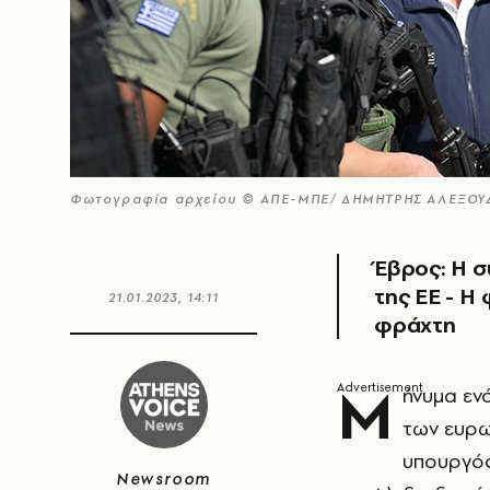
Φωτογραφία αρχείου © ΑΠΕ-ΜΠΕ/ ΔΗΜΗΤΡΗΣ ΑΛΕΞΟΥ
Έβρος: Η 
της ΕΕ - Η
21.01.2023, 14:11
φράχτη
Μ
ήνυμα εν
των ευρω
υπουργό
Newsroom