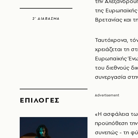
την Αλεξανδρού
της Ευρωπαϊκής
Βρετανίας και τη
2’ ΔΙΑΒΑΣΜΑ
Ταυτόχρονα, τό
χρειάζεται τη στ
Ευρωπαϊκής Ένω
του διεθνούς δι
συνεργασία στην
EΠΙΛΟΓΈΣ
«Η ασφάλεια τω
προϋπόθεση την
συνεπώς - τη φ