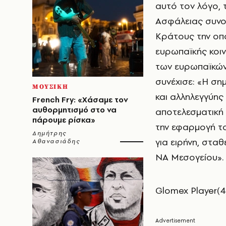
αυτό τον λόγο, 
Ασφάλειας συνολι
Κράτους την οπο
ευρωπαϊκής κοιν
των ευρωπαϊκών 
συνέχισε: «Η ση
ΜΟΥΣΙΚΗ
και αλληλεγγύης 
French Fry: «Χάσαμε τον
αυθορμητισμό στο να
αποτελεσματική 
πάρουμε ρίσκα»
την εφαρμογή το
Δημήτρης
για ειρήνη, στα
Αθανασιάδης
ΝΑ Μεσογείου».
Glomex Player(4