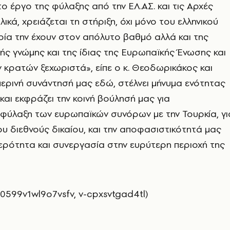
το έργο της φύλαξης από την ΕΛ.ΑΣ. και τις Αρχές
κά, χρειάζεται τη στήριξη, όχι μόνο του ελληνικού
ία την έχουν στον απόλυτο βαθμό αλλά και της
ής γνώμης και της ίδιας της Ευρωπαϊκής Ένωσης και
κρατών ξεχωριστά», είπε ο κ. Θεοδωρικάκος και
μερινή συνάντησή μας εδώ, στέλνει μήνυμα ενότητας
και εκφράζει την κοινή βούλησή μας για
φύλαξη των ευρωπαϊκών συνόρων με την Τουρκία, γι
υ διεθνούς δικαίου, και την αποφασιστικότητά μας
θερότητα και συνεργασία στην ευρύτερη περιοχή της
0599v1wl9o7vsfv, v-cpxsvtgad4tl)