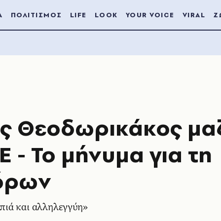
Α
ΠΟΛΙΤΙΣΜΟΣ
LIFE
LOOK
YOUR VOICE
VIRAL
Ζ
ης Θεοδωρικάκος μαζ
Ε - Το μήνυμα για τη
όρων
πιά και αλληλεγγύη»