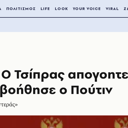
Α
ΠΟΛΙΤΙΣΜΟΣ
LIFE
LOOK
YOUR VOICE
VIRAL
Ζ
 Ο Τσίπρας απογοητ
 βοήθησε ο Πούτιν
στεράς»