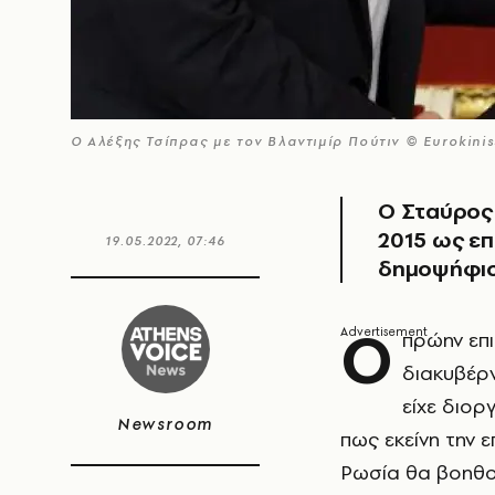
O Αλέξης Τσίπρας με τον Βλαντιμίρ Πούτιν © Εurokinis
Ο Σταύρος
2015 ως επ
19.05.2022, 07:46
δημοψήφισμ
Ο
πρώην επ
διακυβέρ
είχε διορ
Newsroom
πως εκείνη την 
Ρωσία θα βοηθο