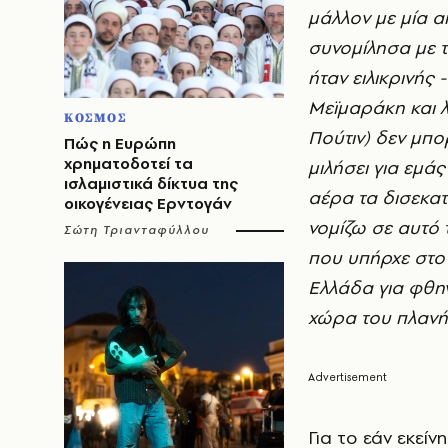
μάλλον με μία α
συνομίλησα με τ
ήταν ειλικρινής 
Μεϊμαράκη και λέ
ΚΟΣΜΟΣ
Πούτιν) δεν μπο
Πώς η Ευρώπη
χρηματοδοτεί τα
μιλήσει για εμά
ισλαμιστικά δίκτυα της
αέρα τα δισεκατ
οικογένειας Ερντογάν
νομίζω σε αυτό
Σώτη Τριανταφύλλου
που υπήρχε στο 
Ελλάδα για φθην
χώρα του πλανή
Για το εάν εκείν