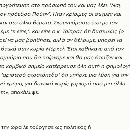
πογοήτευση στο πρόσωπό του και μας λέει: "Ναι,
ον πρόεδρο Πούτιν". Ήταν κρίσιμες οι στιγμές και
-και στα άλλα θέματα. Σκουντιόμαστε έτσι με τον
με "τι είπε;". Και είπε ο κ. Τσίπρας ότι δυστυχώς (ο
ρεί να μας βοηθήσει, αλλά αν θέλουμε, μπορεί να
ς θετικά στην κυρία Μέρκελ. Έτσι χαθήκανε από τον
ομμύρια που θα παίρναμε και θα μας έσωζαν και
 το κομβικό σημείο κατέρρευσε όλη αυτή η φημολογ
"αριστερό στρατόπεδο" ότι υπήρχε μια λύση για την
ό χρήμα, για δανεικά χωρίς γυρισμό από μια άλλη
τη»,
αποκάλυψε.
η την ώρα λειτούργησε ως πολιτικός ή