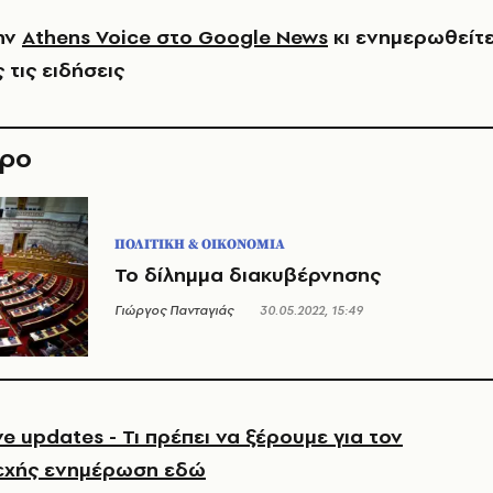
ην
Athens Voice στο Google News
κι ενημερωθείτ
 τις ειδήσεις
θρο
ΠΟΛΙΤΙΚΗ & ΟΙΚΟΝΟΜΙΑ
Το δίλημμα διακυβέρνησης
Γιώργος Πανταγιάς
30.05.2022, 15:49
e updates - Τι πρέπει να ξέρουμε για τον
εχής ενημέρωση εδώ