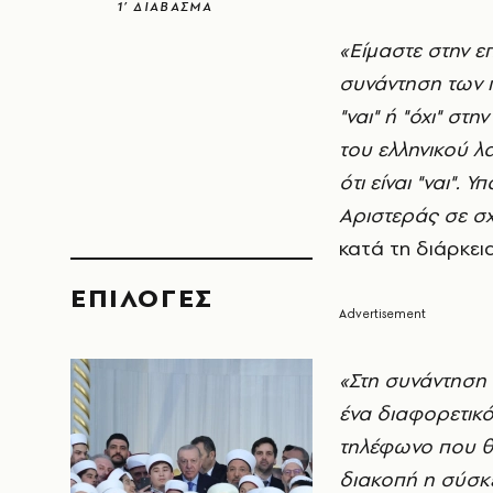
1’ ΔΙΑΒΑΣΜΑ
«Είμαστε στην ε
συνάντηση των π
"ναι" ή "όχι" στ
του ελληνικού λα
ότι είναι "ναι".
Αριστεράς σε σχ
κατά τη διάρκει
EΠΙΛΟΓΈΣ
«Στη συνάντηση 
ένα διαφορετικό
τηλέφωνο που θα 
διακοπή η σύσκε