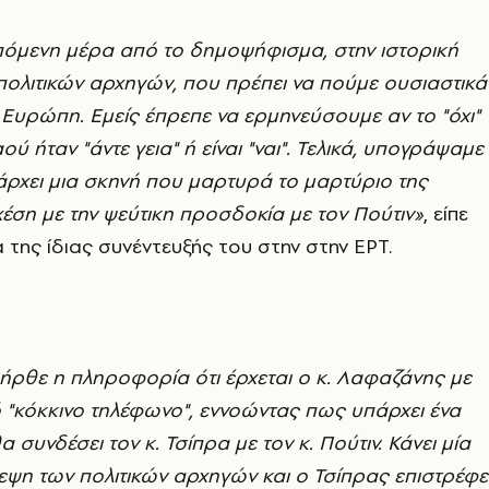
πόμενη μέρα από το δημοψήφισμα, στην ιστορική
ολιτικών αρχηγών, που πρέπει να πούμε ουσιαστικά
ην Ευρώπη. Εμείς έπρεπε να ερμηνεύσουμε αν το "όχι"
ού ήταν "άντε γεια" ή είναι "ναι". Τελικά, υπογράψαμε
 Υπάρχει μια σκηνή που μαρτυρά το μαρτύριο της
έση με την ψεύτικη προσδοκία με τον Πούτιν»
, είπε
α της ίδιας συνέντευξής του στην στην ΕΡΤ.
ήρθε η πληροφορία ότι έρχεται ο κ. Λαφαζάνης με
 "κόκκινο τηλέφωνο", εννοώντας πως υπάρχει ένα
συνδέσει τον κ. Τσίπρα με τον κ. Πούτιν. Κάνει μία
ψη των πολιτικών αρχηγών και ο Τσίπρας επιστρέφε