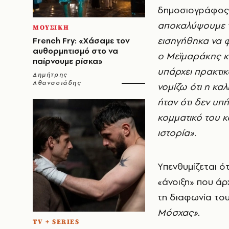
δημοσιογράφος,
αποκαλύψουμε τί
ΜΟΥΣΙΚΗ
εισηγήθηκα να 
French Fry: «Χάσαμε τον
αυθορμητισμό στο να
ο Μεϊμαράκης κ
παίρνουμε ρίσκα»
υπάρχει πρακτικ
Δημήτρης
Αθανασιάδης
νομίζω ότι η κα
ήταν ότι δεν υπ
κομματικό του κο
ιστορία».
Yπενθυμίζεται ότ
«άνοιξη» που άρ
τη διαφωνία το
Μόσχας».
TV + SERIES