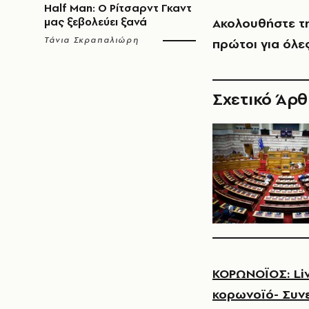
Half Man: Ο Ρίτσαρντ Γκαντ
μας ξεβολεύει ξανά
Ακολουθήστε τ
Τάνια Σκραπαλιώρη
πρώτοι για όλες
Σχετικό Άρ
ΚΟΡΩΝΟΪΟΣ: Liv
κορωνοϊό- Συν