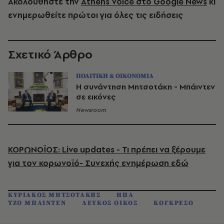
Ακολουθήστε την
Athens Voice στο Google News
κι
ενημερωθείτε πρώτοι για όλες τις ειδήσεις
Σχετικό Άρθρο
ΠΟΛΙΤΙΚΗ & ΟΙΚΟΝΟΜΙΑ
Η συνάντηση Μητσοτάκη - Μπάιντεν
σε εικόνες
Newsroom
ΚΟΡΩΝΟΪΟΣ: Live updates - Τι πρέπει να ξέρουμε
για τον κορωνοϊό- Συνεχής ενημέρωση εδώ
ΚΥΡΙΑΚΟΣ ΜΗΤΣΟΤΑΚΗΣ
ΗΠΑ
ΤΖΟ ΜΠΑΙΝΤΕΝ
ΛΕΥΚΟΣ ΟΙΚΟΣ
ΚΟΓΚΡΕΣΟ