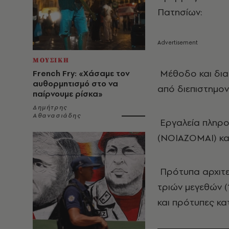
Πατησίων:
ΜΟΥΣΙΚΗ
Μέθοδο και δια
French Fry: «Χάσαμε τον
αυθορμητισμό στο να
από διεπιστημον
παίρνουμε ρίσκα»
Δημήτρης
Αθανασιάδης
Εργαλεία πληρο
(ΝΟΙΑΖΟΜΑΙ) κα
Πρότυπα αρχιτε
τριών μεγεθών (
και πρότυπες κ