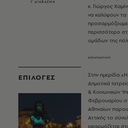
1’ ΔΙΑΒΑΣΜΑ
κ. Γιώργος Καμίν
να καλύψουν τα 
προσαρμόζουμε 
περισσότερο στ
ομάδων της πόλη
Στην ημερίδα «Η
EΠΙΛΟΓΈΣ
Δημοτικά Ιατρε
& Κοινωνικών Υ
Φεβρουαρίου στ
Αθηναίων παρουσ
Αττικής το σύνο
εφαρμόζεται στ