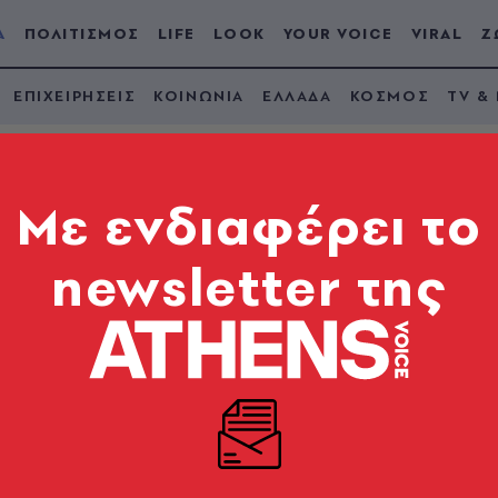
Α
ΠΟΛΙΤΙΣΜΟΣ
LIFE
LOOK
YOUR VOICE
VIRAL
Ζ
ΕΠΙΧΕΙΡΗΣΕΙΣ
ΚΟΙΝΩΝΙΑ
ΕΛΛΑΔΑ
ΚΟΣΜΟΣ
TV &
Mε ενδιαφέρει το
newsletter της
 αναβαθμισμένα Δημο
οιον δήμο το χρειάζεται»