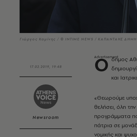
Γιώργος Καμίνης / © INTIME NEWS / ΚΑΠΑΝΤΑΗΣ ΔΗΜ
Ο
δήμος Αθ
17.02.2019, 19:48
δημιουργ
και Ιατρι
«Θεωρούμε υποχ
θελήσει, όλη τη
προγράμματα πο
Newsroom
πάτρια σε μονάδ
νομικής και ψυχ