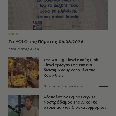
YOLO
Τα YOLO της Πέμπτης 06.08.2026
Λίνα Μανδράκου
Στο 4ο Pig Floyd ακούς Pink
Floyd τρώγοντας την πιο
διάσημη γουρνοπούλα της
Κορινθίας
Νατάσσα Καρυστινού
Λέοπολντ Άσενμπρενερ: Ο
Νοστράδαμος της AI και το
στοίχημα των δισεκατομμυρίων