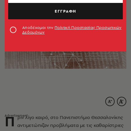
ΕΓΓΡΑΦΗ
Αποδέχομαι την
Πολιτική Προστασίας Προσωπικών
Δεδομένων
Π
ριν λίγο καιρό, στο Πανεπιστήμιο Θεσσαλονίκης
αντιμετώπιζαν προβλήματα με τις καθαρίστριες