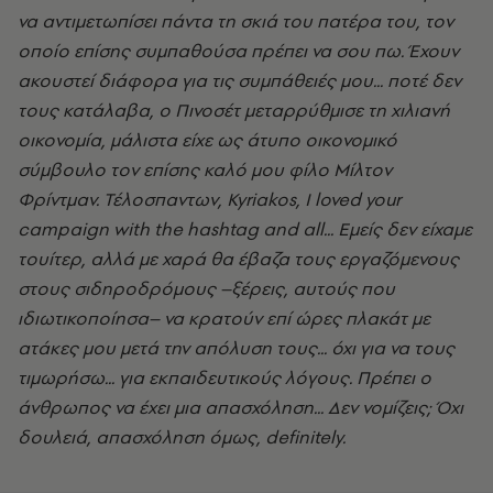
να αντιμετωπίσει πάντα τη σκιά του πατέρα του, τον
οποίο επίσης συμπαθούσα πρέπει να σου πω. Έχουν
ακουστεί διάφορα για τις συμπάθειές μου... ποτέ δεν
τους κατάλαβα, ο Πινοσέτ μεταρρύθμισε τη χιλιανή
οικονομία, μάλιστα είχε ως άτυπο οικονομικό
σύμβουλο τον επίσης καλό μου φίλο Μίλτον
Φρίντμαν. Τέλοσπαντων, Kyriakos, I loved your
campaign with the hashtag and all... Eμείς δεν είχαμε
τουίτερ, αλλά με χαρά θα έβαζα τους εργαζόμενους
στους σιδηροδρόμους –ξέρεις, αυτούς που
ιδιωτικοποίησα– να κρατούν επί ώρες πλακάτ με
ατάκες μου μετά την απόλυση τους... όχι για να τους
τιμωρήσω... για εκπαιδευτικούς λόγους. Πρέπει ο
άνθρωπος να έχει μια απασχόληση... Δεν νομίζεις; Όχι
δουλειά, απασχόληση όμως, definitely.