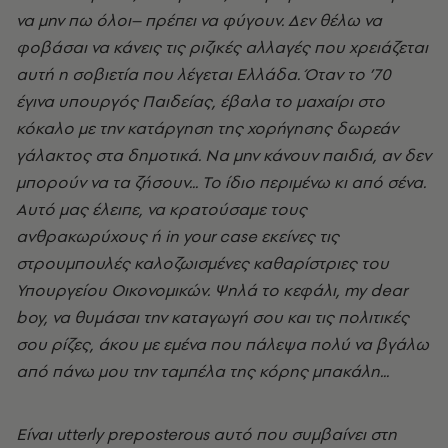
να μην πω όλοι– πρέπει να φύγουν. Δεν θέλω να
φοβάσαι να κάνεις τις ριζικές αλλαγές που χρειάζεται
αυτή η σοβιετία που λέγεται Ελλάδα. Όταν το ’70
έγινα υπουργός Παιδείας, έβαλα το μαχαίρι στο
κόκαλο με την κατάργηση της χορήγησης δωρεάν
γάλακτος στα δημοτικά. Να μην κάνουν παιδιά, αν δεν
μπορούν να τα ζήσουν... Το ίδιο περιμένω κι από σένα.
Αυτό μας έλειπε, να κρατούσαμε τους
ανθρακωρύχους ή in your case εκείνες τις
στρουμπουλές καλοζωισμένες καθαρίστριες του
Υπουργείου Οικονομικών. Ψηλά το κεφάλι, my dear
boy, να θυμάσαι την καταγωγή σου και τις πολιτικές
σου ρίζες, άκου με εμένα που πάλεψα πολύ να βγάλω
από πάνω μου την ταμπέλα της κόρης μπακάλη...
Eίναι utterly preposterous αυτό που συμβαίνει στη