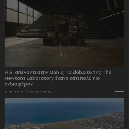
Η AI απέναντι στην Gen Z; Το debAIte της The
Newtons Laboratory έκανε κάτι πολύ πιο
ενδιαφέρον
Δημήτρης Αθανασιάδης