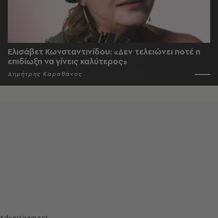
Ελισάβετ Κωνσταντινίδου: «Δεν τελειώνει ποτέ η
επιδίωξη να γίνεις καλύτερος»
Δημήτρης Καραθάνος