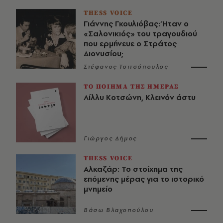
THESS VOICE
Γιάννης Γκουλιόβας: Ήταν ο
«Σαλονικιός» του τραγουδιού
που ερμήνευε ο Στράτος
Διονυσίου;
Στέφανος Τσιτσόπουλος
ΤΟ ΠΟΙΗΜΑ ΤΗΣ ΗΜΕΡΑΣ
Λίλλυ Κοτσώνη, Κλεινόν άστυ
Γιώργος Δήμος
THESS VOICE
Αλκαζάρ: Το στοίχημα της
επόμενης μέρας για το ιστορικό
μνημείο
Βάσω Βλαχοπούλου