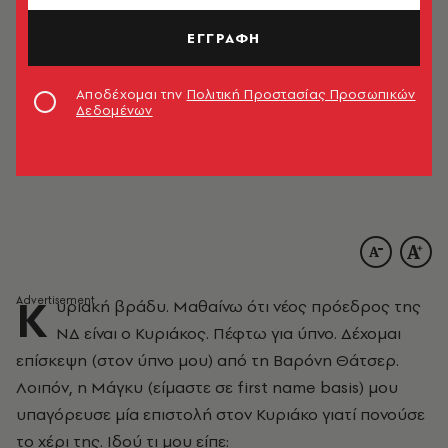
ΕΓΓΡΑΦΗ
Αποδέχομαι την
Πολιτική Προστασίας Προσωπικών
Δεδομένων
Κ
υριακή βράδυ. Μαθαίνω ότι νέος πρόεδρος της
ΝΔ είναι ο Κυριάκος. Πέφτω για ύπνο. Δέχομαι
επίσκεψη (στον ύπνο μου) από τη Βαρόνη Θάτσερ.
Λοιπόν, η Μάγκυ (είμαστε σε first name basis) μου
υπαγόρευσε μία επιστολή στον Κυριάκο γιατί πονούσε
το χέρι της. Iδού τι μου είπε: