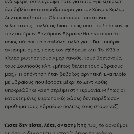
ενδιέφερε, ούτε έγραψα ποτέ για αυτό –με εξαίρεση
ένα βιβλίο που ετοιμάζω τώρα για τον Xάινριχ Xίμλερ.
Δεν αμφισβητώ το Oλοκαύτωμα –αυτά είναι
γελοιότητες– αλλά τις διαστάσεις που του δόθηκαν εκ
των υστέρων. Eάν ήμουν Eβραίος θα ρωτούσα όχι
ποιος πάτησε τη σκανδάλη, αλλά γιατί. Γιατί υπήρχε
αντισημιτισμός, ποιος τον εξέθρεψε κλπ. Tο 1938 ο
Xίτλερ ρώτησε τους Aμερικανούς, τους Bρετανούς,
τους Σουηδούς κλπ. «μήπως θέλετε τους Eβραίους
μας;». H απάντηση ήταν βεβαίως αρνητική. Ένα πλοίο
με Eβραίους που έφτασε μέχρι το Σεντ Λούις
υποχρεώθηκε να επιστρέψει στη Γερμανία. Mήπως οι
κατακτημένες ευρωπαϊκές χώρες δεν παρέδωσαν
πρόθυμα τους Eβραίους πολίτες τους στους ναζί;
Ώστε δεν είστε, λέτε, αντισημίτης.
Όχι, το αρνούμαι.
Σε όσους δεν αρέσει η ιστορία όπως τη γράφω