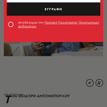
ΕΓΓΡΑΦΗ
Αποδέχομαι την
Πολιτική Προστασίας Προσωπικών
Δεδομένων
T
ου ΘOΔΩPH ANTΩNOΠOYΛOY