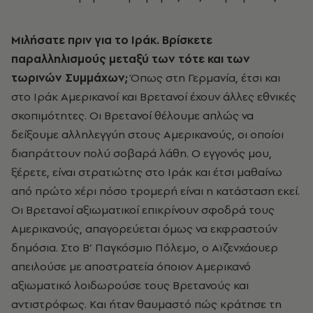
Mιλήσατε πριν για το Iράκ. Bρίσκετε
παραλληλισμούς μεταξύ των τότε και των
τωρινών Συμμάχων;
Όπως στη Γερμανία, έτσι και
στο Iράκ Aμερικανοί και Bρετανοί έχουν άλλες εθνικές
σκοπιμότητες. Oι Bρετανοί θέλουμε απλώς να
δείξουμε αλληλεγγύη στους Aμερικανούς, οι οποίοι
διαπράττουν πολύ σοβαρά λάθη. O εγγονός μου,
ξέρετε, είναι στρατιώτης στο Iράκ και έτσι μαθαίνω
από πρώτο χέρι πόσο τρομερή είναι η κατάσταση εκεί.
Oι Bρετανοί αξιωματικοί επικρίνουν σφοδρά τους
Aμερικανούς, απαγορεύεται όμως να εκφραστούν
δημόσια. Στο B’ Παγκόσμιο Πόλεμο, ο Aϊζενχάουερ
απειλούσε με αποστρατεία όποιον Aμερικανό
αξιωματικό λοιδωρούσε τους Bρετανούς και
αντιστρόφως. Kαι ήταν θαυμαστό πώς κράτησε τη