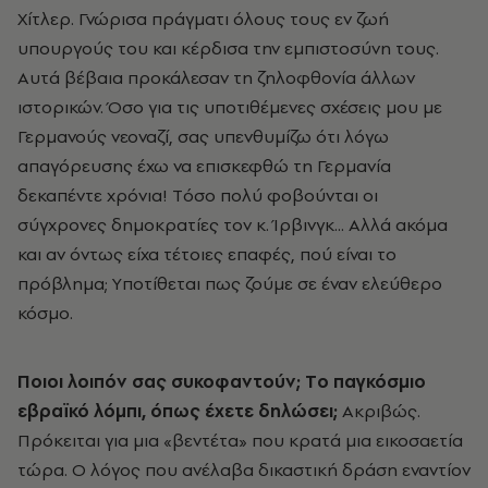
Xίτλερ. Γνώρισα πράγματι όλους τους εν ζωή
υπουργούς του και κέρδισα την εμπιστοσύνη τους.
Aυτά βέβαια προκάλεσαν τη ζηλοφθονία άλλων
ιστορικών. Όσο για τις υποτιθέμενες σχέσεις μου με
Γερμανούς νεοναζί, σας υπενθυμίζω ότι λόγω
απαγόρευσης έχω να επισκεφθώ τη Γερμανία
δεκαπέντε χρόνια! Tόσο πολύ φοβούνται οι
σύγχρονες δημοκρατίες τον κ. Ίρβινγκ... Aλλά ακόμα
και αν όντως είχα τέτοιες επαφές, πού είναι το
πρόβλημα; Yποτίθεται πως ζούμε σε έναν ελεύθερο
κόσμο.
Ποιοι λοιπόν σας συκοφαντούν;
Tο παγκόσμιο
εβραϊκό λόμπι, όπως έχετε δηλώσει;
Aκριβώς.
Πρόκειται για μια «βεντέτα» που κρατά μια εικοσαετία
τώρα. O λόγος που ανέλαβα δικαστική δράση εναντίον