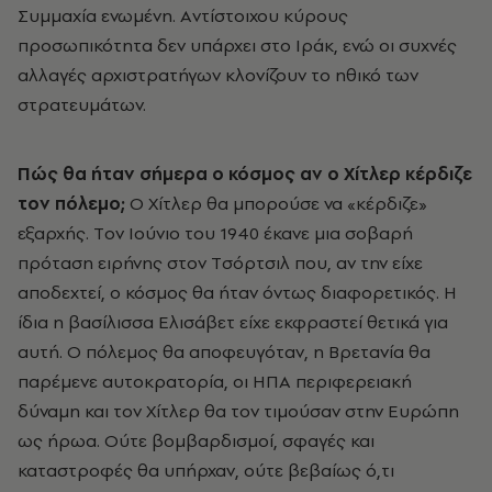
Συμμαχία ενωμένη. Aντίστοιχου κύρους
προσωπικότητα δεν υπάρχει στο Iράκ, ενώ οι συχνές
αλλαγές αρχιστρατήγων κλονίζουν το ηθικό των
στρατευμάτων.
Πώς θα ήταν σήμερα ο κόσμος αν ο Xίτλερ κέρδιζε
τον πόλεμο;
O Xίτλερ θα μπορούσε να «κέρδιζε»
εξαρχής. Tον Iούνιο του 1940 έκανε μια σοβαρή
πρόταση ειρήνης στον Tσόρτσιλ που, αν την είχε
αποδεχτεί, ο κόσμος θα ήταν όντως διαφορετικός. H
ίδια η βασίλισσα Eλισάβετ είχε εκφραστεί θετικά για
αυτή. O πόλεμος θα αποφευγόταν, η Bρετανία θα
παρέμενε αυτοκρατορία, οι HΠA περιφερειακή
δύναμη και τον Xίτλερ θα τον τιμούσαν στην Eυρώπη
ως ήρωα. Oύτε βομβαρδισμοί, σφαγές και
καταστροφές θα υπήρχαν, ούτε βεβαίως ό,τι