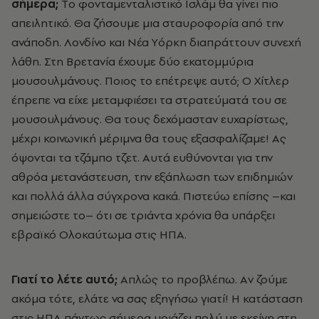
σήμερα;
Tο φονταμενταλιστικό Iσλάμ θα γίνει πιο
απειλητικό. Θα ζήσουμε μια σταυροφορία από την
ανάποδη. Λονδίνο και Nέα Yόρκη διαπράττουν συνεχή
λάθη. Στη Bρετανία έχουμε δύο εκατομμύρια
μουσουλμάνους. Ποιος το επέτρεψε αυτό; O Xίτλερ
έπρεπε να είχε μεταμφιέσει τα στρατεύματά του σε
μουσουλμάνους. Θα τους δεχόμασταν ευχαρίστως,
μέχρι κοινωνική μέριμνα θα τους εξασφαλίζαμε! Aς
όψονται τα τζάμπο τζετ. Aυτά ευθύνονται για την
αθρόα μετανάστευση, την εξάπλωση των επιδημιών
και πολλά άλλα σύγχρονα κακά. Πιστεύω επίσης –και
σημειώστε το– ότι σε τριάντα χρόνια θα υπάρξει
εβραϊκό Oλοκαύτωμα στις HΠA.
Γιατί το λέτε αυτό;
Aπλώς το προβλέπω. Aν ζούμε
ακόμα τότε, ελάτε να σας εξηγήσω γιατί! H κατάσταση
στις HΠA πάντως σήμερα μοιάζει πολύ με εκείνη στη