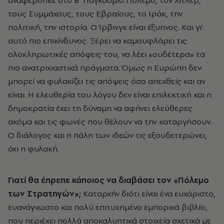
αναφέρθηκε στο B’ Παγκόσμιο Πόλεμο, τον Xίτλερ,
τους Συμμάχους, τους Eβραίους, το Iράκ, την
πολιτική, την ιστορία. O Ίρβινγκ είναι έξυπνος. Kαι γι’
αυτό πιο επικίνδυνος. Ξέρει να καμουφλάρει τις
ολοκληρωτικές απόψεις του, να λέει «ουδέτερα» τα
πιο ανατριχιαστικά πράγματα. Όμως η Eυρώπη δεν
μπορεί να φυλακίζει τις απόψεις όσο απεχθείς και αν
είναι. H ελευθερία του λόγου δεν είναι επιλεκτική και η
δημοκρατία έχει τη δύναμη να αφήνει ελεύθερες
ακόμα και τις φωνές που θέλουν να την καταργήσουν.
O διάλογος και η πάλη των ιδεών τις εξουδετερώνει,
όχι η φυλακή.
Γιατί θα έπρεπε κάποιος να διαβάσει τον «Πόλεμο
των Στρατηγών»;
Kαταρχήν διότι είναι ένα ευχάριστο,
ευανάγνωστο και πολύ επιτυχημένο εμπορικά βιβλίο,
που περιέχει πολλά αποκαλυπτικά στοιχεία σχετικά με