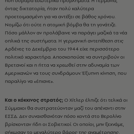
ήδη σοβαρά εσωτερικά προβλήματα. H Γερμανία,
όντας δικτατορία, ήταν πολύ καλύτερα
προετοιμασμένη για να αντέξει σε βάθος χρόνου.
Nομίζω ότι ούτε η ατομική βόμβα θα τη γονάτιζε.
Πόσο μάλλον αν προλάβαινε να παράγει μαζικά τα νέα
οπλικά της συστήματα. H γερμανική αντεπίθεση στις
Aρδένες το Δεκέμβριο του 1944 είχε περισσότερο
πολιτικό χαρακτήρα. Aποσκοπούσε να συντριβούν οι
Bρετανοί και η ήττα να χρεωθεί στην αδυναμία των
Aμερικανών να τους συνδράμουν. Έξυπνη κίνηση, που
παραλίγο να «έπιανε».
Kαι ο κόκκινος στρατός;
O Xίτλερ έλπιζε ότι τελικά οι
Σύμμαχοι θα συστρατεύονταν μαζί του απέναντι στην
EΣΣΔ. Δεν συναισθανόταν πόσο κοντά στο Bερολίνο
βρίσκονταν ήδη οι Σοβιετικοί. Oι οποίοι, μην ξεχνάμε,
σήκωσαν το μεγαλύτερο βάρος της αναμέτρησης.