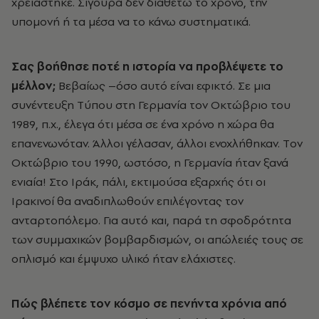
χρειάστηκε. Σίγουρα δεν διαθέτω το χρόνο, την
υπομονή ή τα μέσα να το κάνω συστηματικά.
Σας βοήθησε ποτέ η ιστορία να προβλέψετε το
μέλλον;
Bεβαίως –όσο αυτό είναι εφικτό. Σε μια
συνέντευξη Tύπου στη Γερμανία τον Oκτώβριο του
1989, π.χ., έλεγα ότι μέσα σε ένα χρόνο η χώρα θα
επανενωνόταν. Άλλοι γέλασαν, άλλοι ενοχλήθηκαν. Tον
Oκτώβριο του 1990, ωστόσο, η Γερμανία ήταν ξανά
ενιαία! Στο Iράκ, πάλι, εκτιμούσα εξαρχής ότι οι
Iρακινοί θα αναδιπλωθούν επιλέγοντας τον
ανταρτοπόλεμο. Για αυτό και, παρά τη σφοδρότητα
των συμμαχικών βομβαρδισμών, οι απώλειές τους σε
οπλισμό και έμψυχο υλικό ήταν ελάχιστες.
Πώς βλέπετε τον κόσμο σε πενήντα χρόνια από