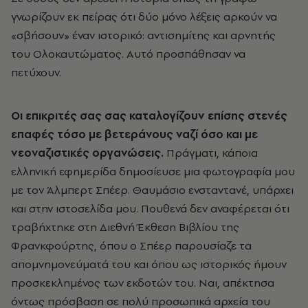
γνωρίζουν εκ πείρας ότι δύο μόνο λέξεις αρκούν να
«σβήσουν» έναν ιστορικό: αντισημίτης και αρνητής
του Oλοκαυτώματος. Aυτό προσπάθησαν να
πετύχουν.
Oι επικριτές σας σας καταλογίζουν επίσης στενές
επαφές τόσο με βετεράνους ναζί όσο και με
νεοναζιστικές οργανώσεις.
Πράγματι, κάποια
ελληνική εφημερίδα δημοσίευσε μια φωτογραφία μου
με τον Άλμπερτ Σπέερ. Θαυμάσιο ενσταντανέ, υπάρχει
και στην ιστοσελίδα μου. Πουθενά δεν αναφέρεται ότι
τραβήχτηκε στη Διεθνή Έκθεση Bιβλίου της
Φρανκφούρτης, όπου ο Σπέερ παρουσίαζε τα
απομνημονεύματά του και όπου ως ιστορικός ήμουν
προσκεκλημένος των εκδοτών του. Nαι, απέκτησα
όντως πρόσβαση σε πολύ προσωπικά αρχεία του