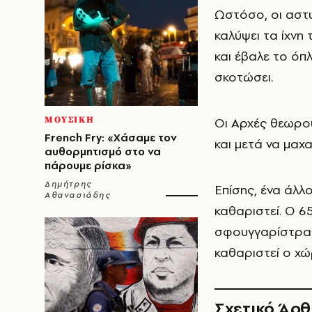
Ωστόσο, οι αστ
καλύψει τα ίχνη 
και έβαλε το όπ
σκοτώσει.
ΜΟΥΣΙΚΗ
Οι Αρχές θεωρού
French Fry: «Χάσαμε τον
και μετά να μαχ
αυθορμητισμό στο να
πάρουμε ρίσκα»
Δημήτρης
Επίσης, ένα άλλο
Αθανασιάδης
καθαριστεί. Ο 6
σφουγγαρίστρα 
καθαριστεί ο χώ
Σχετικό Άρ