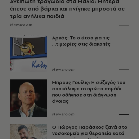
Ανείπωτη τραγωδία στα Μάλια: Μητέρα
έπεσε από βάρκα και πνίγηκε μπροστά σε
τρία ανήλικα παιδιά
Newsroom
Αρκάς: Το σκίτσο για τις
...τιμωρίες στις διακοπές
Newsroom
Μπρους Γουίλις: Η σύζυγός του
αποκάλυψε το πρώτο σημάδι
που οδήγησε στη διάγνωση
άνοιας
Newsroom
O Γιώργος Παράσχος ξανά στο
νοσοκομείο για θεραπεία κατά