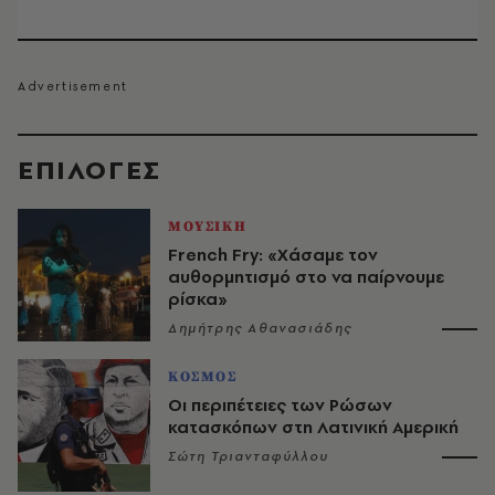
EΠΙΛΟΓΈΣ
ΜΟΥΣΙΚΗ
French Fry: «Χάσαμε τον
αυθορμητισμό στο να παίρνουμε
ρίσκα»
Δημήτρης Αθανασιάδης
ΚΟΣΜΟΣ
Οι περιπέτειες των Ρώσων
κατασκόπων στη Λατινική Αμερική
Σώτη Τριανταφύλλου