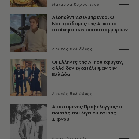
Νατάσσα Καρυστινού
Λέοπολντ Άσενμπρενερ: Ο
Νοστράδαμος της AI και το
στοίχημα των δισεκατομμυρίων
Λουκάς Βελιδάκης
Οι Έλληνες της ΑΙ που έφυγαν,
αλλά δεν εγκατέλειψαν την
Ελλάδα
Λουκάς Βελιδάκης
Αριστομένης Προβελέγγιος: ο
ποιητής του Αιγαίου και της
Σίφνου
Έλενα Ντάκουλα