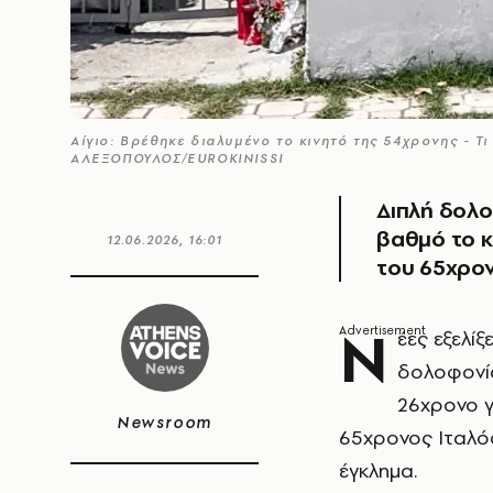
Αίγιο: Βρέθηκε διαλυμένο το κινητό της 54χρονης - Τ
ΑΛΕΞΟΠΟΥΛΟΣ/EUROKINISSI
Διπλή δολο
βαθμό το κ
12.06.2026, 16:01
του 65χρο
Ν
έες εξελί
δολοφονί
26χρονο γ
Newsroom
65χρονος Ιταλός
έγκλημα.