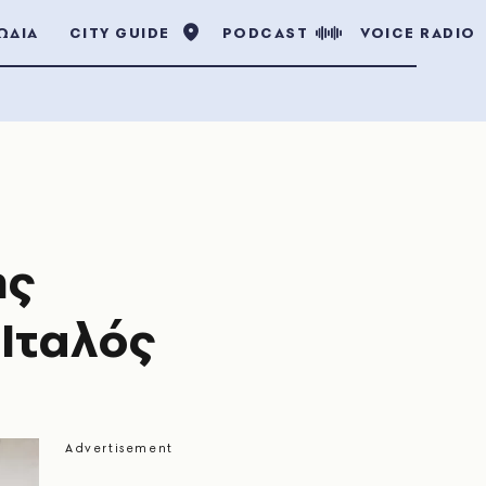
ΩΔΙΑ
CITY GUIDE
PODCAST
VOICE RADIO
ης
 Ιταλός