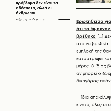
πρόβλημα δεν είναι τα
αδέσποτα, αλλά οι
άνθρωποι
Δήμητρα Γκρους
Ερωτηθείσα για
ότι το έψαχναν
βρέθηκε.
[…] Δε
στο να βρεθεί η
εμπλοκή της θανο
καταστρέψει κατ
μέρες. Ο ίδιος 
αν μπορεί ο 65χ
δικηγόρος απάντ
Η ίδια αποκάλυψ
κινητά, όλες οι 