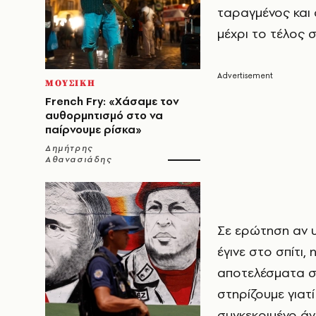
ταραγμένος και 
μέχρι το τέλος 
ΜΟΥΣΙΚΗ
French Fry: «Χάσαμε τον
αυθορμητισμό στο να
παίρνουμε ρίσκα»
Δημήτρης
Αθανασιάδης
Σε ερώτηση αν υ
έγινε στο σπίτι,
αποτελέσματα στ
στηρίζουμε γιατί
συγκεκριμένο άν