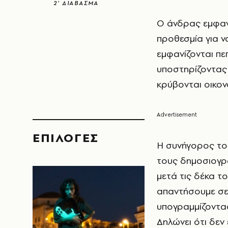
2’ ΔΙΑΒΑΣΜΑ
Ο άνδρας εμφανί
προθεσμία για ν
εμφανίζονται πε
υποστηρίζοντας
κρύβονται οικον
EΠΙΛΟΓΈΣ
Η συνήγορος το
τους δημοσιογρά
μετά τις δέκα τ
απαντήσουμε σε
υπογραμμίζοντας
Δηλώνει ότι δεν 