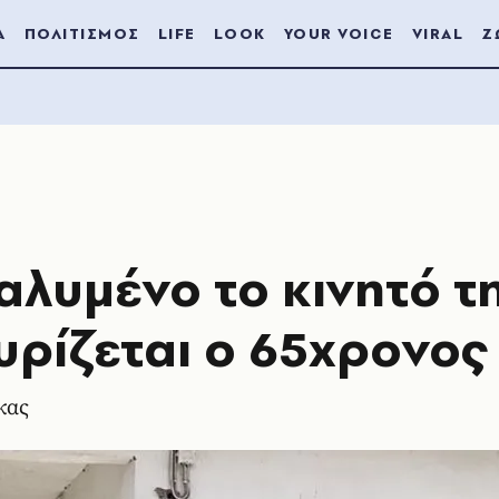
Α
ΠΟΛΙΤΙΣΜΟΣ
LIFE
LOOK
YOUR VOICE
VIRAL
Ζ
ιαλυμένο το κινητό τ
χυρίζεται ο 65χρονος
κας