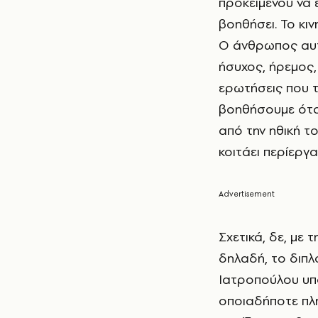
προκειμένου να 
βοηθήσει. Το κιν
Ο άνθρωπος αυτ
ήσυχος, ήρεμος,
ερωτήσεις που τ
βοηθήσουμε όταν
από την ηθική τ
κοιτάει περίεργα
Σχετικά, δε, με 
δηλαδή, το διπλό
Ιατροπούλου υπ
οποιαδήποτε πλ