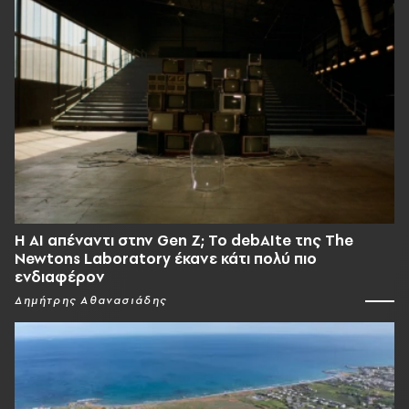
Η AI απέναντι στην Gen Z; Το debAIte της The
Newtons Laboratory έκανε κάτι πολύ πιο
ενδιαφέρον
Δημήτρης Αθανασιάδης