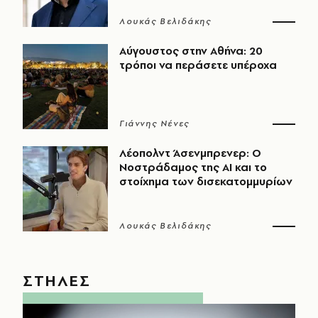
Λουκάς Βελιδάκης
Αύγουστος στην Αθήνα: 20
τρόποι να περάσετε υπέροχα
Γιάννης Νένες
Λέοπολντ Άσενμπρενερ: Ο
Νοστράδαμος της AI και το
στοίχημα των δισεκατομμυρίων
Λουκάς Βελιδάκης
ΣΤΗΛΕΣ