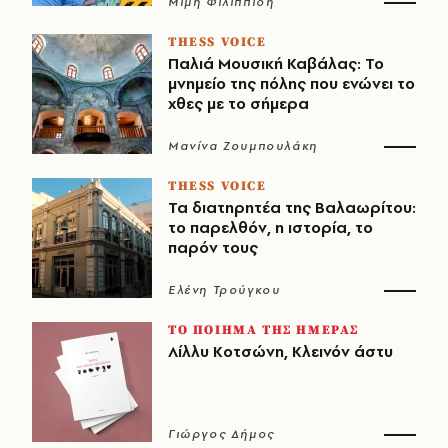
Μιμή Φιλιππίδη
THESS VOICE
Παλιά Μουσική Καβάλας: Το
μνημείο της πόλης που ενώνει το
χθες με το σήμερα
Μανίνα Ζουμπουλάκη
THESS VOICE
Τα διατηρητέα της Βαλαωρίτου:
το παρελθόν, η ιστορία, το
παρόν τους
Ελένη Τρούγκου
ΤΟ ΠΟΙΗΜΑ ΤΗΣ ΗΜΕΡΑΣ
Λίλλυ Κοτσώνη, Κλεινόν άστυ
Γιώργος Δήμος