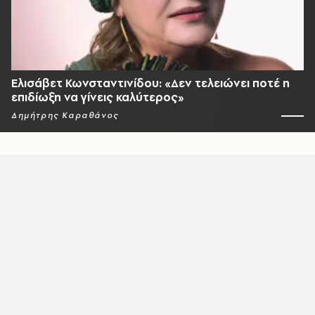
Ελισάβετ Κωνσταντινίδου: «Δεν τελειώνει ποτέ η
επιδίωξη να γίνεις καλύτερος»
Δημήτρης Καραθάνος